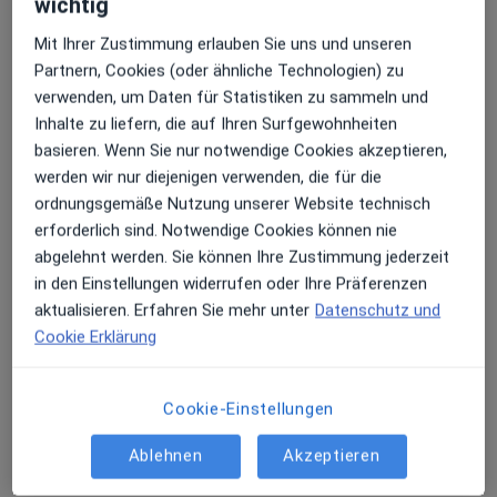
wichtig
·
Mehr
Chirotherapeut, Orthopäde & Unfallchirurg
13 Bewertungen
Mit Ihrer Zustimmung erlauben Sie uns und unseren
Partnern, Cookies (oder ähnliche Technologien) zu
verwenden, um Daten für Statistiken zu sammeln und
Blumenstr. 17, Tuttlingen
•
Zu Google Maps
Inhalte zu liefern, die auf Ihren Surfgewohnheiten
Dr.med. Steffen Thiede und Harry Eibl
basieren. Wenn Sie nur notwendige Cookies akzeptieren,
Dieser Arzt bzw. diese Ärztin bietet keine Online-Terminbuchung an diesem Standort an.
werden wir nur diejenigen verwenden, die für die
ordnungsgemäße Nutzung unserer Website technisch
Terminanfrage senden
erforderlich sind. Notwendige Cookies können nie
abgelehnt werden. Sie können Ihre Zustimmung jederzeit
in den Einstellungen widerrufen oder Ihre Präferenzen
aktualisieren. Erfahren Sie mehr unter
Datenschutz und
Cookie Erklärung
Cookie-Einstellungen
Ablehnen
Akzeptieren
Dr. med. Michael Ames
·
Chirotherapeut, Orthopäde & Unfallchirurg, Sportmediziner