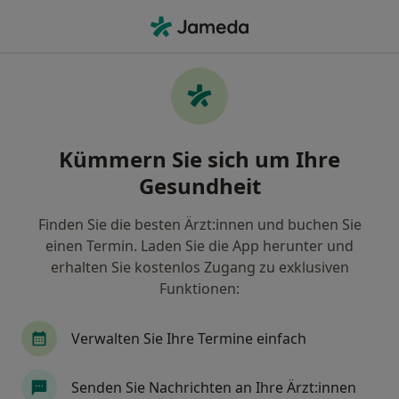
Ha
Chirotherapeut • Tuttlingen, Baden-Württemberg
Filter & Sortierung
• 1
Zu Google Map
Empfohlene Chirotherapeuten für
Kümmern Sie sich um Ihre
Gesetzlich versichert in Tuttlingen
Gesundheit
Wie wir die Suchergebnisse sortieren
Finden Sie die besten Ärzt:innen und buchen Sie
einen Termin. Laden Sie die App herunter und
erhalten Sie kostenlos Zugang zu exklusiven
Funktionen:
Verwalten Sie Ihre Termine einfach
Harry Eibl
Senden Sie Nachrichten an Ihre Ärzt:innen
Chirotherapeut, Orthopäde & Unfallchirurg,