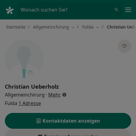
Ha
Wonach suchen Sie?
Startseite
Allgemeinchirurg
Fulda
Christian Ueb
Stadt ändern
Stadt ändern
Christian Ueberholz
über Spezialisierungen
Allgemeinchirurg
·
Mehr
Fulda
1 Adresse
Kontaktdaten anzeigen