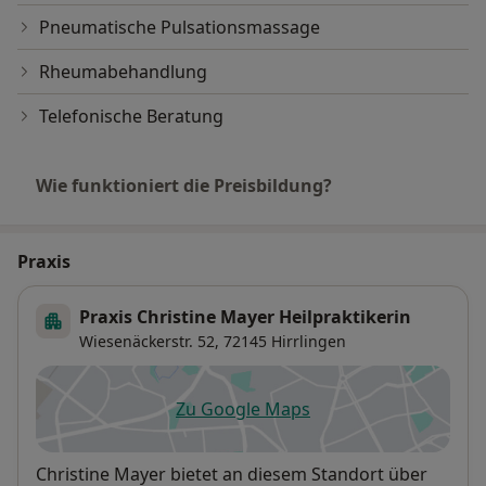
Pneumatische Pulsationsmassage
Rheumabehandlung
Telefonische Beratung
Wie funktioniert die Preisbildung?
Praxis
Praxis Christine Mayer Heilpraktikerin
Wiesenäckerstr. 52,
72145
Hirrlingen
Zu Google Maps
öffnet in einer neuen Registe
Verfügbarkeit
Christine Mayer bietet an diesem Standort über