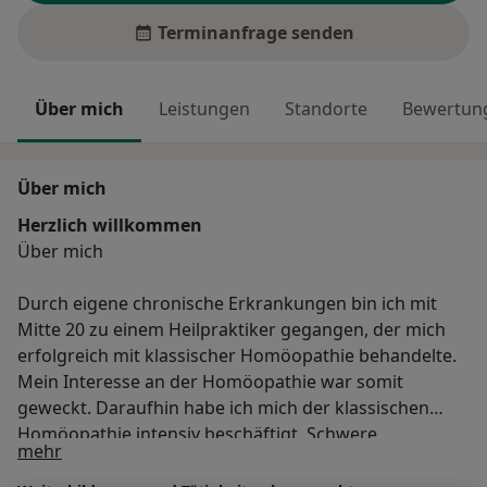
Terminanfrage senden
Über mich
Leistungen
Standorte
Bewertung
Über mich
Herzlich willkommen
Über mich
Durch eigene chronische Erkrankungen bin ich mit
Mitte 20 zu einem Heilpraktiker gegangen, der mich
erfolgreich mit klassischer Homöopathie behandelte.
Mein Interesse an der Homöopathie war somit
geweckt. Daraufhin habe ich mich der klassischen
Homöopathie intensiv beschäftigt. Schwere
Über mich
mehr
chronische Erkrankungen in meiner Familie und die
„Ohnmacht“ der Schulmedizin haben meine