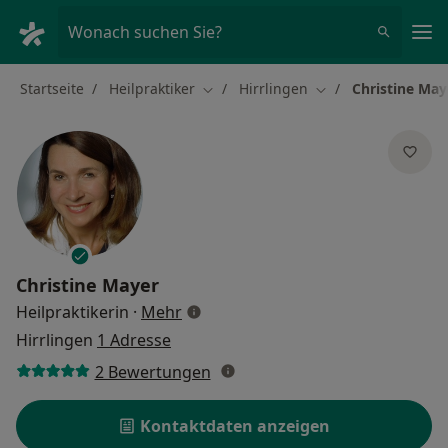
Ha
Wonach suchen Sie?
Startseite
Heilpraktiker
Hirrlingen
Christine May
Stadt ändern
Stadt ändern
Christine Mayer
über Spezialisierungen
Heilpraktikerin
·
Mehr
Hirrlingen
1 Adresse
2 Bewertungen
Kontaktdaten anzeigen