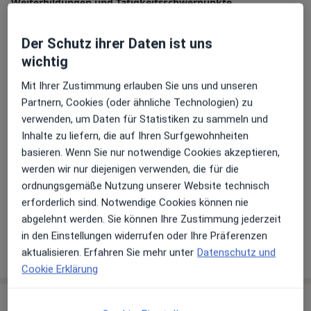
Weiterbildungen und Tätigkeitsschwerpunkte
beruflichen Ziele dann verändert. Der Wunsch zu
Fußreflexbehandlung
helfen war so stark, dass ich beschloss, Heilpraktikerin
Klassische Homöopathie
Der Schutz ihrer Daten ist uns
zu werden. Im Laufe der Zeit habe ich die Erfahrung
Akupunktur
wichtig
gemacht, daß die besten Heilergebnisse mit der
Ernährungsberatung
klassischen Homöopathie zu erzielen sind und meine
Mit Ihrer Zustimmung erlauben Sie uns und unseren
Hauptsächlich behandelte Krankheiten
ganze Ernergie darauf verwendet, mich in dieser
Partnern, Cookies (oder ähnliche Technologien) zu
Therapieform weiterzubilden und zu verbessern.
Heuschnupfen
Kopfschmerz
Asthma
Allergie
verwenden, um Daten für Statistiken zu sammeln und
Inhalte zu liefern, die auf Ihren Surfgewohnheiten
a11y_sr_more_diseases
Müdigkeit
+18
13.05.1966 in Hechingen geboren, verheiratet, ein
basieren. Wenn Sie nur notwendige Cookies akzeptieren,
Sohn,
werden wir nur diejenigen verwenden, die für die
Patienten, die ich behandle
1984-1987 Ausbildung zur staatl. geprüften
ordnungsgemäße Nutzung unserer Website technisch
Erwachsene
Hauswirtschaftsleiterin mit Fachhochschulreife
erforderlich sind. Notwendige Cookies können nie
Kinder
1987-1990 Ausbildung zur Bankkauffrau bei der
abgelehnt werden. Sie können Ihre Zustimmung jederzeit
Kreissparkasse Tübingen
in den Einstellungen widerrufen oder Ihre Präferenzen
1993 Zulassung zur Heilpraktikerin
Mehr Details anzeigen
aktualisieren. Erfahren Sie mehr unter
Datenschutz und
über Erfahrungen
1994 Kinesiologiekurs, Techniken der
Cookie Erklärung
Fußreflexzonenmassage am Ulmkolleg, Reiki I, II,III –
Qualifikation zur Reikimeisterin
Leistungen & Kosten