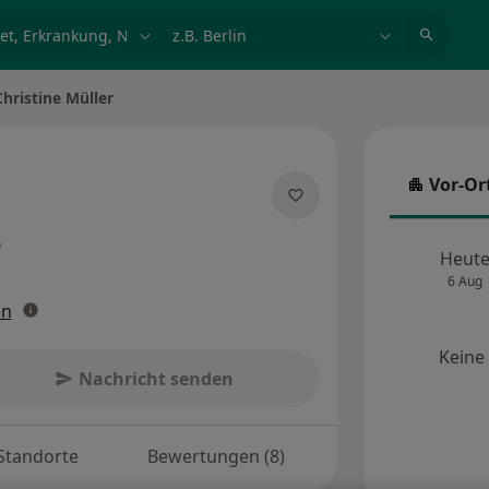
et, Erkrankung, Name
z.B. Berlin
Christine Müller
 ändern
Vor-Or
Vor-Ort
er Spezialisierungen
Heut
6 Aug
en
Keine
Nachricht senden
Standorte
Bewertungen (8)