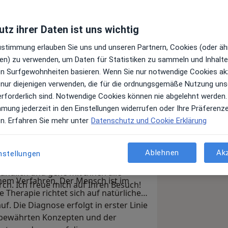
tz ihrer Daten ist uns wichtig
Zustimmung erlauben Sie uns und unseren Partnern, Cookies (oder äh
en) zu verwenden, um Daten für Statistiken zu sammeln und Inhalte 
ren Surfgewohnheiten basieren. Wenn Sie nur notwendige Cookies ak
eilpraktikerin Christine Müller, und
 nur diejenigen verwenden, die für die ordnungsgemäße Nutzung uns
uern bei Rastatt besser
erforderlich sind. Notwendige Cookies können nie abgelehnt werden.
sse und Öffnungszeiten meiner Praxis,
mmung jederzeit in den Einstellungen widerrufen oder Ihre Präferenz
andlungsschwerpunkte informieren.
en. Erfahren Sie mehr unter
Datenschutz und Cookie Erklärung
auf die Tätigkeitsschwerpunkte
ngen, Allergie-u. Schmerztherapie
rfer Straße 2 a in Steinmauern bei
ndere Leistungen in meiner Praxis an.
Ablehnen
Ak
nstellungen
Müller, den Schwerpunkt auf ein
 mit mir besprechen möchten? Gerne
verbinde modernes medizinisches
ründlich und gehe mit Ihnen alle
chem Verfahren. Der Mensch ist im
h. Ich freue mich auf Ihren Besuch!
 Therapie richtet sich auf natürliche
f. Die Diagnose erfolgt in erster Linie
ltbewährten Konzepten und der