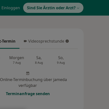
Einloggen
Sind Sie Ärztin oder Arzt?
t-Termin
Videosprechstunde
-Termin
Videosprechstunde
e
Morgen
Sa,
So,
Mo,
Di,
7 Aug
8 Aug
9 Aug
10 Aug
11 Au
 Online-Terminbuchung über jameda
verfügbar
Terminanfrage senden