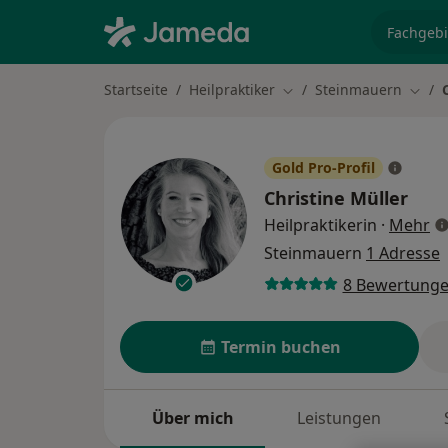
Fachgebi
Startseite
Heilpraktiker
Steinmauern
Stadt ändern
Stadt
Gold Pro-Profil
Christine Müller
üb
Heilpraktikerin
·
Mehr
Steinmauern
1 Adresse
8 Bewertung
Termin buchen
Über mich
Leistungen