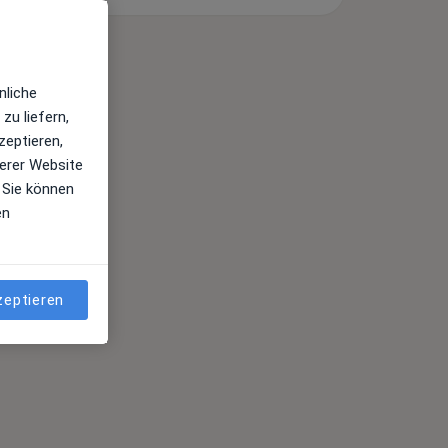
nliche
zu liefern,
zeptieren,
erer Website
 Sie können
en
zeptieren