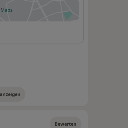
e Maps
fnet in einer neuen Registerkarte
 anzeigen
er die Adresse
Bewerten