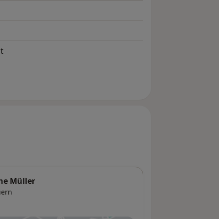
t
ne Müller
uern