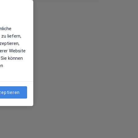
nliche
zu liefern,
zeptieren,
erer Website
 Sie können
en
zeptieren