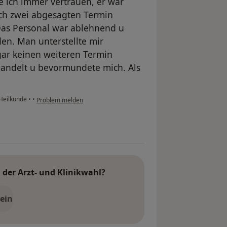
e ich immer vertrauen, er war
ach zwei abgesagten Termin
 Das Personal war ablehnend u
en. Man unterstellte mir
gar keinen weiteren Termin
andelt u bevormundete mich. Als
-Heilkunde
•
•
Problem melden
der Arzt- und Klinikwahl?
ein