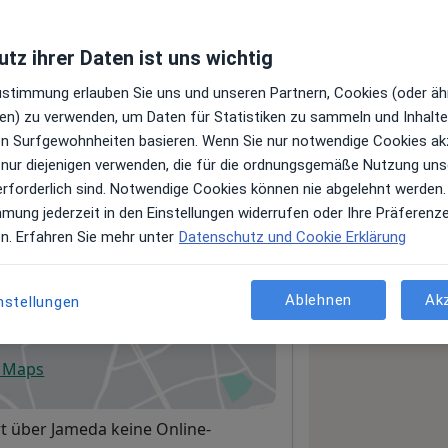
tz ihrer Daten ist uns wichtig
Leistungen und Kosten
Zustimmung erlauben Sie uns und unseren Partnern, Cookies (oder äh
e Informationen über Leistungen
en) zu verwenden, um Daten für Statistiken zu sammeln und Inhalte 
ügt.
ren Surfgewohnheiten basieren. Wenn Sie nur notwendige Cookies ak
 nur diejenigen verwenden, die für die ordnungsgemäße Nutzung uns
erforderlich sind. Notwendige Cookies können nie abgelehnt werden.
mmung jederzeit in den Einstellungen widerrufen oder Ihre Präferenz
en. Erfahren Sie mehr unter
Datenschutz und Cookie Erklärung
ür HNO-Heilkunde
Ablehnen
Ak
nstellungen
n
e Maps
fnet in einer neuen Registerkarte
t über Jameda keine Online-