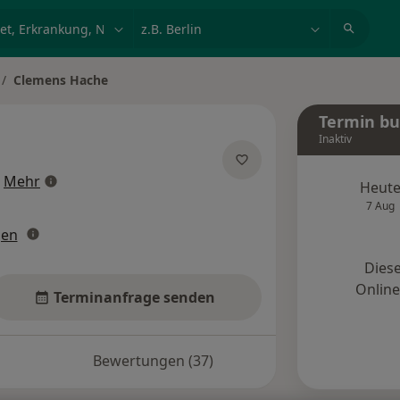
et, Erkrankung, Name
z.B. Berlin
Clemens Hache
adt ändern
Termin b
Inaktiv
über Spezialisierungen
Mehr
Heut
7 Aug
gen
Diese
Onlin
Terminanfrage senden
Bewertungen (37)