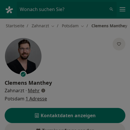
Ha
Wonach suchen Sie?
Startseite
Zahnarzt
Potsdam
Clemens Manthey
Stadt ändern
Stadt ändern
Clemens Manthey
über Spezialisierungen
Zahnarzt
·
Mehr
Potsdam
1 Adresse
Kontaktdaten anzeigen