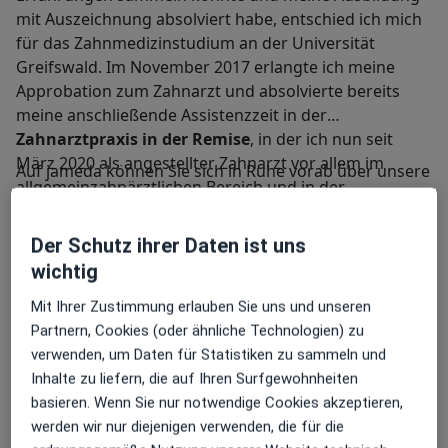
mit Auszeichnung absolviert habe, entschied ich mich
für das Zahnmedizinstudium an der Universität
Greifswald. Im November 2017 erlangte ich meine
Approbation zum Zahnarzt und absolvierte bereits
meine anschließende Assistenzzeit in der
Zahnarztpraxis in der Remise
, in der ich nun seit
März 2020 als angestellter Zahnarzt vor allem im
Auf jameda können Sie sich in Ruhe vorab über unsere
allgemeinzahnärztlichen Bereich und in der
moderne Zahnarztpraxis in Potsdam und unser
ästhetischen Zahnheilkunde tätig bin.
umfassendes Behandlungsspektrum informieren.
Kontaktieren Sie uns gerne, wenn Sie Fragen haben.
Der Schutz ihrer Daten ist uns
Ich würde mich freuen, Sie schon bald auch persönlich
wichtig
in unseren Räumlichkeiten in der Jägerallee 16
Mit Ihrer Zustimmung erlauben Sie uns und unseren
begrüßen zu dürfen.
Partnern, Cookies (oder ähnliche Technologien) zu
verwenden, um Daten für Statistiken zu sammeln und
Ihr Zahnarzt Clemens Manthey
Inhalte zu liefern, die auf Ihren Surfgewohnheiten
basieren. Wenn Sie nur notwendige Cookies akzeptieren,
werden wir nur diejenigen verwenden, die für die
Meine Behandlungsschwerpunkte