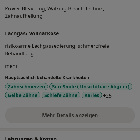
Power-Bleaching, Walking-Bleach-Technik,
Zahnaufhellung
Lachgas/ Vollnarkose
risikoarme Lachgassedierung, schmerzfreie
Behandlung
Über mich
mehr
Hauptsächlich behandelte Krankheiten
Zahnschmerzen
SureSmile ( Unsichtbare Aligner)
a11y_sr_mo
Gelbe Zähne
Schiefe Zähne
Karies
+25
Mehr Details anzeigen
über Erfahrungen
Leistungen & Kosten