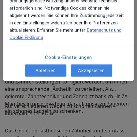
ordnungsgemäße Nutzung unserer Website technisch
erforderlich sind. Notwendige Cookies können nie
Ästhetische Zahnheilkunde
abgelehnt werden. Sie können Ihre Zustimmung jederzeit
in den Einstellungen widerrufen oder Ihre Präferenzen
wir sind die Spezialisten für schöne Zähne in Potsdam
aktualisieren. Erfahren Sie mehr unter
Datenschutz und
Cookie Erklärung
Nicht immer geht es nur um gesunde Zähne. Zähne
tragen auch maßgeblich zur persönlichen
Cookie-Einstellungen
Ausstrahlung bei und prägen zudem unsere Identität.
Mit modernen Behandlungsmethoden und unter
Ablehnen
Akzeptieren
Einsatz besonderer Materialien können Zahnfarben
und Zahnfehlstellungen korrigiert werden, um ihnen
eine ansprechende „Ästhetik“ zu verleihen. Als
gelernter Zahntechniker und Zahnarzt hat sich Hr. ZA
Manthey in unserem Team darauf, unseren Patienten
Auf verschiedenen Wegen zu schönen Zähnen –
ein schönes Lächeln zu schenken.
innerhalb einer Praxis
Das Gebiet der ästhetischen Zahnheilkunde umfasst