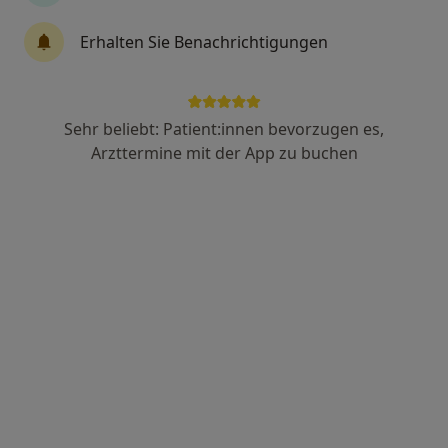
Anzeige
Erhalten Sie Benachrichtigungen
Dr. Markus Lietzau MSc.
·
Mehr
Zahnarzt
132 Bewertungen
Sehr beliebt: Patient:innen bevorzugen es,
Arzttermine mit der App zu buchen
Kurfürstendamm 22, Berlin
•
Zu Google Maps
Dentasplace Markus Lietzau Zahnarzt
Dieser Arzt bzw. diese Ärztin bietet keine Online-Terminbuchung an diesem Standort an.
Terminanfrage senden