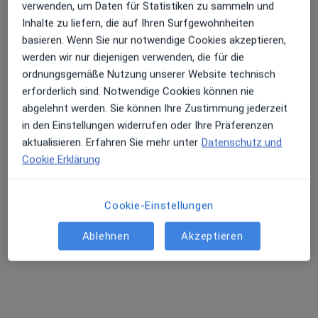
verwenden, um Daten für Statistiken zu sammeln und
Inhalte zu liefern, die auf Ihren Surfgewohnheiten
Dr. med. dent. Christine Schubert
basieren. Wenn Sie nur notwendige Cookies akzeptieren,
Zahnärztin
werden wir nur diejenigen verwenden, die für die
297 Bewertungen
ordnungsgemäße Nutzung unserer Website technisch
erforderlich sind. Notwendige Cookies können nie
abgelehnt werden. Sie können Ihre Zustimmung jederzeit
Bayreuther Str. 36, Berlin
•
Zu Google Maps
in den Einstellungen widerrufen oder Ihre Präferenzen
Praxis am Wittenbergplatz Dr. Christine Schubert Zahnärztin
aktualisieren. Erfahren Sie mehr unter
Datenschutz und
Dieser Arzt bzw. diese Ärztin bietet keine Online-Terminbuchung an diesem Standort an.
Cookie Erklärung
Terminanfrage senden
Cookie-Einstellungen
Ablehnen
Akzeptieren