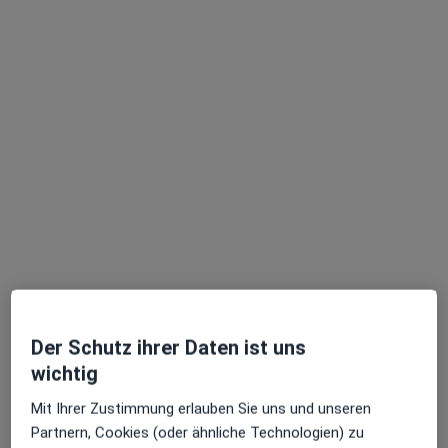
Elif Metin
·
Mehr
Zahnärztin
101 Bewertungen
Kurfürstendamm 33, Berlin
•
Zu Google Maps
Dental21 Berlin am Kudamm
Dieser Arzt bzw. diese Ärztin bietet keine Online-Terminbuchung an diesem Standort an.
Terminanfrage senden
Der Schutz ihrer Daten ist uns
wichtig
Mit Ihrer Zustimmung erlauben Sie uns und unseren
Partnern, Cookies (oder ähnliche Technologien) zu