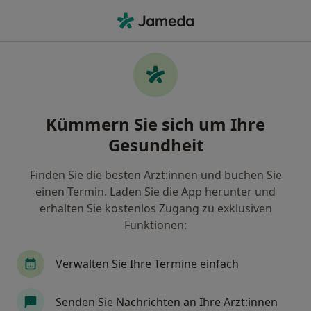
Ha
Zahnarzt • Berlin, Berlin
Filter & Sortierung
Zu Google Maps
Zahnärzte in Berlin: Termin buchen mit
Kümmern Sie sich um Ihre
jameda
Gesundheit
Finden Sie Zahnärzte in Berlin und buchen Sie online
ohne zusätzliche Kosten.
Finden Sie die besten Ärzt:innen und buchen Sie
Wie wir die Suchergebnisse sortieren
einen Termin. Laden Sie die App herunter und
erhalten Sie kostenlos Zugang zu exklusiven
Funktionen:
Verwalten Sie Ihre Termine einfach
Senden Sie Nachrichten an Ihre Ärzt:innen