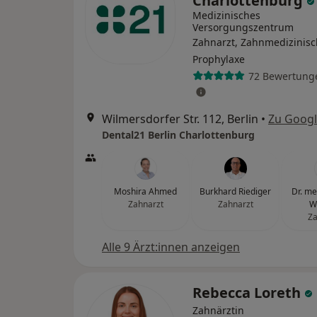
Charlottenburg
Medizinisches
Versorgungszentrum
Zahnarzt, Zahnmedizinis
Prophylaxe
72 Bewertung
Wilmersdorfer Str. 112, Berlin
•
Zu Goog
Dental21 Berlin Charlottenburg
Moshira Ahmed
Burkhard Riediger
Dr. med
Zahnarzt
Zahnarzt
W
Za
Alle 9 Ärzt:innen anzeigen
Rebecca Loreth
Zahnärztin