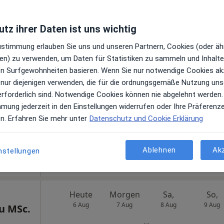
tz ihrer Daten ist uns wichtig
Heute
Morgen
Sa,
So,
Zustimmung erlauben Sie uns und unseren Partnern, Cookies (oder äh
6 Aug
7 Aug
8 Aug
9 Aug
erhard
en) zu verwenden, um Daten für Statistiken zu sammeln und Inhalte 
ren Surfgewohnheiten basieren. Wenn Sie nur notwendige Cookies ak
 nur diejenigen verwenden, die für die ordnungsgemäße Nutzung uns
Online-Terminbuchung nicht verfügbar
n
erforderlich sind. Notwendige Cookies können nie abgelehnt werden.
Terminanfrage senden
mmung jederzeit in den Einstellungen widerrufen oder Ihre Präferenz
en. Erfahren Sie mehr unter
Datenschutz und Cookie Erklärung
e Maps
n
Ablehnen
Ak
nstellungen
Heute
Morgen
Sa,
So,
6 Aug
7 Aug
8 Aug
9 Aug
u MSc.