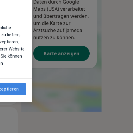
Daten durch Google
Maps (USA) verarbeitet
und übertragen werden,
um die Karte zur
Mo,
Di,
Mi,
nliche
10 Aug
Arztsuche auf jameda
11 Aug
12 Aug
zu liefern,
nutzen zu können.
zeptieren,
erer Website
Karte anzeigen
 Sie können
en
zeptieren
Mo,
Di,
Mi,
10 Aug
11 Aug
12 Aug