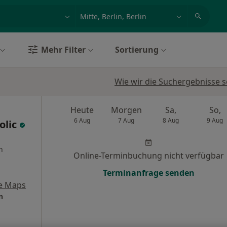
et, Erkrankung, Name
z.B. Berlin
Mehr Filter
Sortierung
Wie wir die Suchergebnisse s
Heute
Morgen
Sa,
So,
6 Aug
7 Aug
8 Aug
9 Aug
olic
n
Online-Terminbuchung nicht verfügbar
Terminanfrage senden
e Maps
n