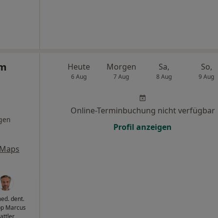
am
Heute
Morgen
Sa,
So,
6 Aug
7 Aug
8 Aug
9 Aug
Online-Terminbuchung nicht verfügbar
gen
Profil anzeigen
 Maps
med. dent.
pp Marcus
attler