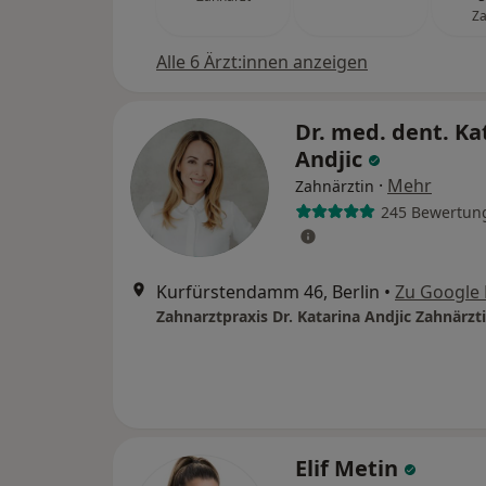
Za
Alle 6 Ärzt:innen anzeigen
Dr. med. dent. Ka
Andjic
·
Mehr
Zahnärztin
245 Bewertun
Kurfürstendamm 46, Berlin
•
Zu Google
Zahnarztpraxis Dr. Katarina Andjic Zahnärzt
Elif Metin