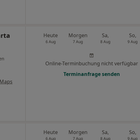
arta
Heute
Morgen
Sa,
So,
6 Aug
7 Aug
8 Aug
9 Aug
en
Online-Terminbuchung nicht verfügbar
Terminanfrage senden
 Maps
Heute
Morgen
Sa,
So,
6 Aug
7 Aug
8 Aug
9 Aug