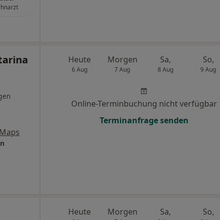
hnarzt
tarina
Heute
Morgen
Sa,
So,
6 Aug
7 Aug
8 Aug
9 Aug
gen
Online-Terminbuchung nicht verfügbar
Terminanfrage senden
 Maps
in
Heute
Morgen
Sa,
So,