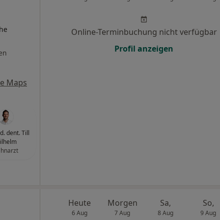
che
Online-Terminbuchung nicht verfügbar
Profil anzeigen
en
le Maps
. dent. Till
ilhelm
hnarzt
Heute
Morgen
Sa,
So,
6 Aug
7 Aug
8 Aug
9 Aug