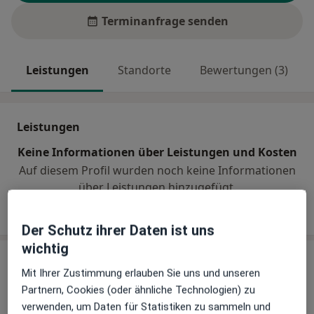
Terminanfrage senden
Leistungen
Standorte
Bewertungen (3)
Leistungen
Keine Informationen über Leistungen und Kosten
Auf diesem Profil wurden noch keine Informationen
über Leistungen hinzugefügt.
Der Schutz ihrer Daten ist uns
wichtig
Praxis
Mit Ihrer Zustimmung erlauben Sie uns und unseren
Partnern, Cookies (oder ähnliche Technologien) zu
Praxis Cornelia Holmer-Hainz
verwenden, um Daten für Statistiken zu sammeln und
Physiotherapie