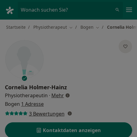
Ha
Wonach suchen Sie?
Startseite
Physiotherapeut
Bogen
Cornelia Holm
Stadt ändern
Stadt ändern
Cornelia Holmer-Hainz
über Spezialisierungen
Physiotherapeutin
·
Mehr
Bogen
1 Adresse
3 Bewertungen
Kontaktdaten anzeigen