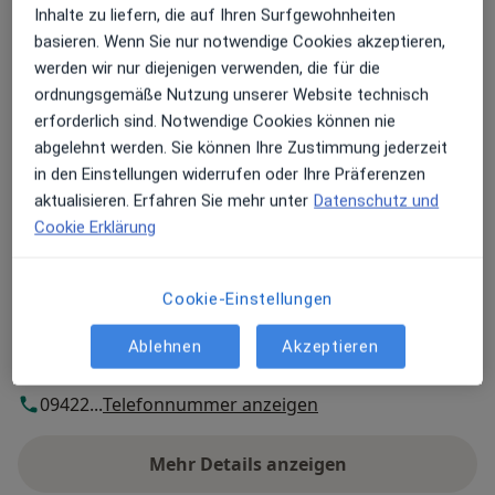
Inhalte zu liefern, die auf Ihren Surfgewohnheiten
Stadtplatz 23,
94327
Bogen
basieren. Wenn Sie nur notwendige Cookies akzeptieren,
werden wir nur diejenigen verwenden, die für die
Zu Google Maps
ordnungsgemäße Nutzung unserer Website technisch
öffnet in einer neuen Registe
erforderlich sind. Notwendige Cookies können nie
abgelehnt werden. Sie können Ihre Zustimmung jederzeit
Verfügbarkeit
Cornelia Holmer-Hainz bietet an diesem Standort
in den Einstellungen widerrufen oder Ihre Präferenzen
über Jameda keine Online-Terminbuchung an
aktualisieren. Erfahren Sie mehr unter
Datenschutz und
Cookie Erklärung
Zahlungsmodalitäten (private Besuche)
Akzeptierte Versicherungen
Cookie-Einstellungen
Details
Ablehnen
Akzeptieren
Telefonnummer
09422...
Telefonnummer anzeigen
Mehr Details anzeigen
über die Adresse