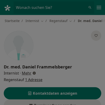
Ha
Wonach suchen Sie?
Startseite
Internist
Regenstauf
Dr. med. Daniel
Stadt ändern
Stadt ändern
Dr. med.
Daniel Frammelsberger
über Spezialisierungen
Internist
·
Mehr
Regenstauf
1 Adresse
Kontaktdaten anzeigen