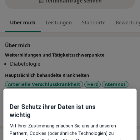
Terminanfrage senden
Über mich
Leistungen
Standorte
Bewertun
Über mich
Weiterbildungen und Tätigkeitsschwerpunkte
Diabetologie
Hauptsächlich behandelte Krankheiten
Arterielle Verschlusskrankheit
Herz
Atemnot
a11y_sr_more_di
Tachykardie
Herzbeschwerden
+13
Der Schutz ihrer Daten ist uns
Mehr Details anzeigen
wichtig
über Erfahrungen
Mit Ihrer Zustimmung erlauben Sie uns und unseren
Partnern, Cookies (oder ähnliche Technologien) zu
Leistungen & Kosten