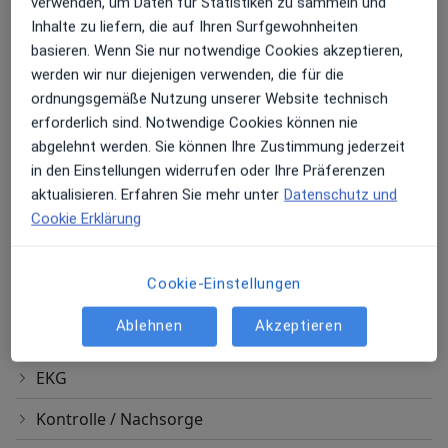
verwenden, um Daten für Statistiken zu sammeln und
Beliebte Leistungen
Inhalte zu liefern, die auf Ihren Surfgewohnheiten
Allgemeine Sprechstunde
basieren. Wenn Sie nur notwendige Cookies akzeptieren,
werden wir nur diejenigen verwenden, die für die
Dr.-Robert-Eckert-Str. 1, Regenstauf
ordnungsgemäße Nutzung unserer Website technisch
Praxis Dr.med. Daniel Frammelsberger Facharzt für
erforderlich sind. Notwendige Cookies können nie
Innere Medizin und Kardiologie
abgelehnt werden. Sie können Ihre Zustimmung jederzeit
in den Einstellungen widerrufen oder Ihre Präferenzen
Erstuntersuchung (Neupatient/in)
aktualisieren. Erfahren Sie mehr unter
Datenschutz und
Dr.-Robert-Eckert-Str. 1, Regenstauf
Cookie Erklärung
Praxis Dr.med. Daniel Frammelsberger Facharzt für
Innere Medizin und Kardiologie
Cookie-Einstellungen
Andere Leistungen
Ablehnen
Akzeptieren
Belastungs-EKG
EKG
Kontrolle / Nachsorge