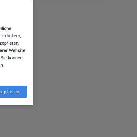
nliche
zu liefern,
zeptieren,
erer Website
 Sie können
en
zeptieren