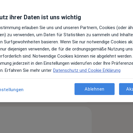
tz ihrer Daten ist uns wichtig
Zustimmung erlauben Sie uns und unseren Partnern, Cookies (oder äh
en) zu verwenden, um Daten für Statistiken zu sammeln und Inhalte 
ren Surfgewohnheiten basieren. Wenn Sie nur notwendige Cookies ak
 nur diejenigen verwenden, die für die ordnungsgemäße Nutzung uns
erforderlich sind. Notwendige Cookies können nie abgelehnt werden.
mmung jederzeit in den Einstellungen widerrufen oder Ihre Präferenz
Leistungen und Kosten
en. Erfahren Sie mehr unter
Datenschutz und Cookie Erklärung
e Informationen über Leistungen
ügt.
Ablehnen
Ak
nstellungen