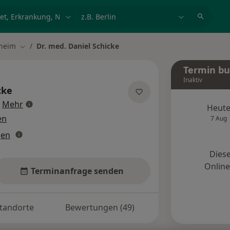
et, Erkrankung, Name
z.B. Berlin
heim
Dr. med. Daniel Schicke
Stadt ändern
Termin b
Inaktiv
cke
über Spezialisierungen
Mehr
Heut
en
7 Aug
gen
Diese
Onlin
Terminanfrage senden
tandorte
Bewertungen (49)