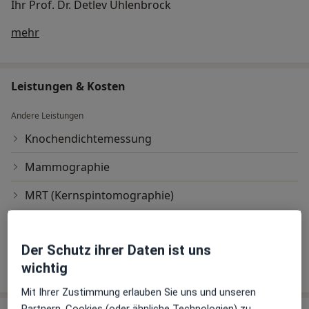
Ihr Prof. Dr. Detlev Uhlenbrock
Über mich
mehr
Leistungen & Kosten
Andere Leistungen
Knochendichtemessung
Mammographie
MRT (Kernspintomographie)
Tumordiagnostik
Der Schutz ihrer Daten ist uns
wichtig
Wie funktioniert die Preisbildung?
Mit Ihrer Zustimmung erlauben Sie uns und unseren
Partnern, Cookies (oder ähnliche Technologien) zu