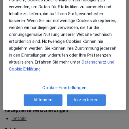
Praxis
verwenden, um Daten für Statistiken zu sammeln und
Inhalte zu liefern, die auf Ihren Surfgewohnheiten
MVZ Prof. Uhlenbrock & Partner
basieren. Wenn Sie nur notwendige Cookies akzeptieren,
Haupstelle DO-Hörde
werden wir nur diejenigen verwenden, die für die
Wilhelm-Schmidt-Str. 4,
Schüren
, 44263
Dortmund
ordnungsgemäße Nutzung unserer Website technisch
erforderlich sind. Notwendige Cookies können nie
abgelehnt werden. Sie können Ihre Zustimmung jederzeit
Zu Google Maps
öffnet in einer neuen Registe
in den Einstellungen widerrufen oder Ihre Präferenzen
aktualisieren. Erfahren Sie mehr unter
Datenschutz und
Verfügbarkeit
Prof. Dr. med. Detlev Uhlenbrock bietet an diesem
Cookie Erklärung
Standort über Jameda keine Online-
Terminbuchung an
Cookie-Einstellungen
Zahlungsmodalitäten (private Besuche)
Ablehnen
Akzeptieren
Akzeptierte Versicherungen
Details