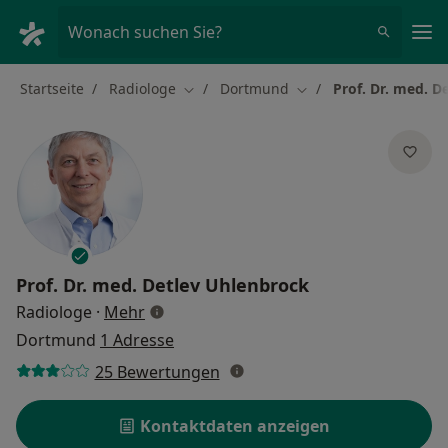
Ha
Wonach suchen Sie?
Startseite
Radiologe
Dortmund
Prof. Dr. med. D
Stadt ändern
Stadt ändern
Prof. Dr. med.
Detlev Uhlenbrock
über Spezialisierungen
Radiologe
·
Mehr
Dortmund
1 Adresse
25 Bewertungen
Kontaktdaten anzeigen