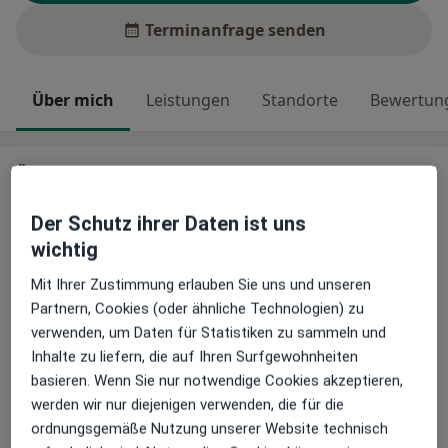
Terminanfrage senden
Über mich
Leistungen
Standorte
Bewertung
Über mich
Herzlich willkommen
Der Schutz ihrer Daten ist uns
Herzlich willkommen in der Naturheilpraxis Diane
wichtig
Sang in Altenstadt. In meiner Praxis berate ich Sie
gerne über verschiedene Naturheilverfahren und
Mit Ihrer Zustimmung erlauben Sie uns und unseren
begleite Sie auf Ihrem Weg zu mehr Gesundheit und
Partnern, Cookies (oder ähnliche Technologien) zu
Wohlbefinden. Ich freue mich auf Ihren Anruf.
verwenden, um Daten für Statistiken zu sammeln und
Inhalte zu liefern, die auf Ihren Surfgewohnheiten
Ihre Diane Sang
basieren. Wenn Sie nur notwendige Cookies akzeptieren,
werden wir nur diejenigen verwenden, die für die
Über mich
mehr
ordnungsgemäße Nutzung unserer Website technisch