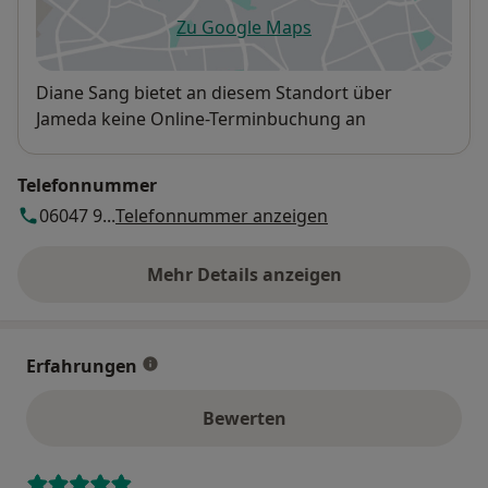
Zu Google Maps
öffnet in einer neuen Registe
Verfügbarkeit
Diane Sang bietet an diesem Standort über
Jameda keine Online-Terminbuchung an
Telefonnummer
06047 9...
Telefonnummer anzeigen
Mehr Details anzeigen
über die Adresse
Erfahrungen
Bewerten