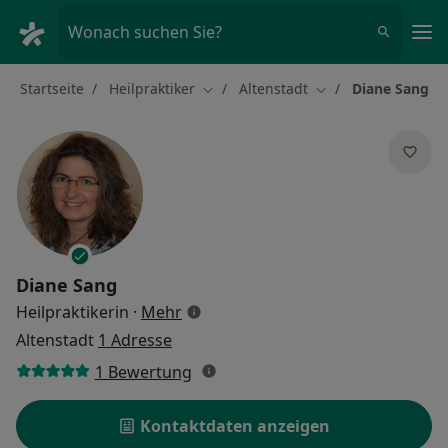
Ha
Wonach suchen Sie?
Startseite
Heilpraktiker
Altenstadt
Diane Sang
Stadt ändern
Stadt ändern
Diane Sang
über Spezialisierungen
Heilpraktikerin
·
Mehr
Altenstadt
1 Adresse
1 Bewertung
Kontaktdaten anzeigen