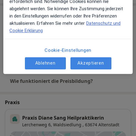
erforderlich sind. Notwendige Cookies können nie
abgelehnt werden. Sie können Ihre Zustimmung jederzeit
Leistungen & Kosten
in den Einstellungen widerrufen oder Ihre Präferenzen
aktualisieren. Erfahren Sie mehr unter
Datenschutz und
Andere Leistungen
Cookie Erklärung
Blutegeltherapie
Darm-Sprechstunde
Cookie-Einstellungen
Schröpfen
Ablehnen
Akzeptieren
Wie funktioniert die Preisbildung?
Praxis
Praxis Diane Sang Heilpraktikerin
Lerchenweg 6,
Waldsiedlung
, 63674
Altenstadt