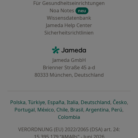
Für Gesundheitseinrichtungen
Noa Notes
neu
Wissensdatenbank
Jameda Help Center
Sicherheitsrichtlinien
Kontakt
Jameda - Startseite
Jameda GmbH
Brienner Straße 45 a-d
80333 München, Deutschland
öffnet in einer neuen Registerkarte
öffnet in einer neuen Registerkarte
öffnet in einer neuen Registerk
öffnet in einer neuen Reg
öffnet in ei
öffn
Polska
,
Türkiye
,
España
,
Italia
,
Deutschland
,
Česko
,
öffnet in einer neuen Registerkarte
öffnet in einer neuen Registerkarte
öffnet in einer neuen Register
öffnet in einer neuen R
öffnet in ei
öffnet
Portugal
,
México
,
Chile
,
Brasil
,
Argentina
,
Perú
,
öffnet in einer neuen Re
Colombia
VERORDNUNG (EU) 2022/2065 (DSA) art. 24:
15.395.179 “AMARs” - Juni 2026