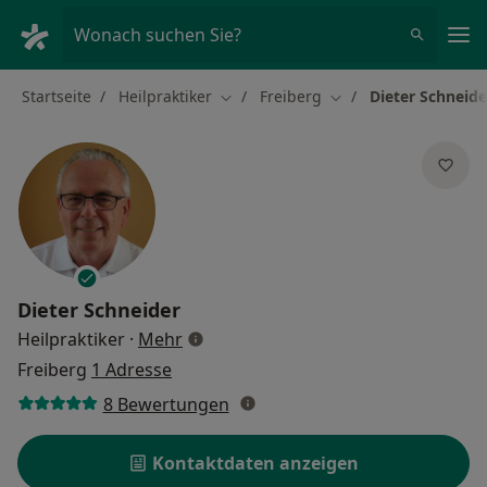
Ha
Wonach suchen Sie?
Startseite
Heilpraktiker
Freiberg
Dieter Schneide
Stadt ändern
Stadt ändern
Dieter Schneider
über Spezialisierungen
Heilpraktiker
·
Mehr
Freiberg
1 Adresse
8 Bewertungen
Kontaktdaten anzeigen