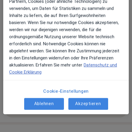
Partnern, Cookies (oder ähnliche Technologien) zu
verwenden, um Daten für Statistiken zu sammeln und
Zu Google Maps
öffnet in einer neuen Registe
Inhalte zu liefern, die auf Ihren Surfgewohnheiten
basieren. Wenn Sie nur notwendige Cookies akzeptieren,
Verfügbarkeit
Dieter Schneider bietet an diesem Standort über
werden wir nur diejenigen verwenden, die für die
Jameda keine Online-Terminbuchung an
ordnungsgemäße Nutzung unserer Website technisch
erforderlich sind. Notwendige Cookies können nie
abgelehnt werden. Sie können Ihre Zustimmung jederzeit
Zahlungsmodalitäten (private Besuche)
in den Einstellungen widerrufen oder Ihre Präferenzen
aktualisieren. Erfahren Sie mehr unter
Datenschutz und
Akzeptierte Versicherungen
Cookie Erklärung
Details
Telefonnummer
Cookie-Einstellungen
03731...
Telefonnummer anzeigen
Ablehnen
Akzeptieren
Mehr Details anzeigen
über die Adresse