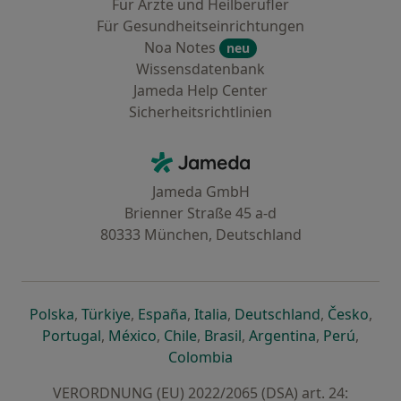
Für Ärzte und Heilberufler
Für Gesundheitseinrichtungen
Noa Notes
neu
Wissensdatenbank
Jameda Help Center
Sicherheitsrichtlinien
Kontakt
Jameda - Startseite
Jameda GmbH
Brienner Straße 45 a-d
80333 München, Deutschland
öffnet in einer neuen Registerkarte
öffnet in einer neuen Registerkarte
öffnet in einer neuen Registerk
öffnet in einer neuen Reg
öffnet in ei
öffn
Polska
,
Türkiye
,
España
,
Italia
,
Deutschland
,
Česko
,
öffnet in einer neuen Registerkarte
öffnet in einer neuen Registerkarte
öffnet in einer neuen Register
öffnet in einer neuen R
öffnet in ei
öffnet
Portugal
,
México
,
Chile
,
Brasil
,
Argentina
,
Perú
,
öffnet in einer neuen Re
Colombia
VERORDNUNG (EU) 2022/2065 (DSA) art. 24: