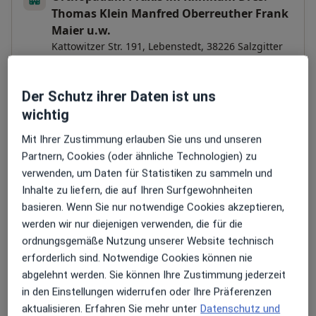
Thomas Klein Manfred Oberreuther Frank
Maier u.w.
Kattowitzer Str. 191,
Lebenstedt
, 38226
Salzgitter
Zu Google Maps
Der Schutz ihrer Daten ist uns
öffnet in einer neuen Registe
wichtig
Verfügbarkeit
Dr. med. Dirk Middelberg bietet an diesem
Mit Ihrer Zustimmung erlauben Sie uns und unseren
Standort über Jameda keine Online-
Partnern, Cookies (oder ähnliche Technologien) zu
Terminbuchung an
verwenden, um Daten für Statistiken zu sammeln und
Inhalte zu liefern, die auf Ihren Surfgewohnheiten
basieren. Wenn Sie nur notwendige Cookies akzeptieren,
Zahlungsmodalitäten (private Besuche)
werden wir nur diejenigen verwenden, die für die
Akzeptierte Versicherungen
ordnungsgemäße Nutzung unserer Website technisch
erforderlich sind. Notwendige Cookies können nie
Details
abgelehnt werden. Sie können Ihre Zustimmung jederzeit
Telefonnummer
in den Einstellungen widerrufen oder Ihre Präferenzen
05341...
Telefonnummer anzeigen
aktualisieren. Erfahren Sie mehr unter
Datenschutz und