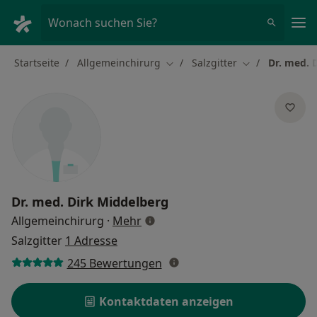
Ha
Wonach suchen Sie?
Startseite
Allgemeinchirurg
Salzgitter
Dr. med. 
Stadt ändern
Stadt ändern
Dr. med.
Dirk Middelberg
über Spezialisierungen
Allgemeinchirurg
·
Mehr
Salzgitter
1 Adresse
245 Bewertungen
Kontaktdaten anzeigen