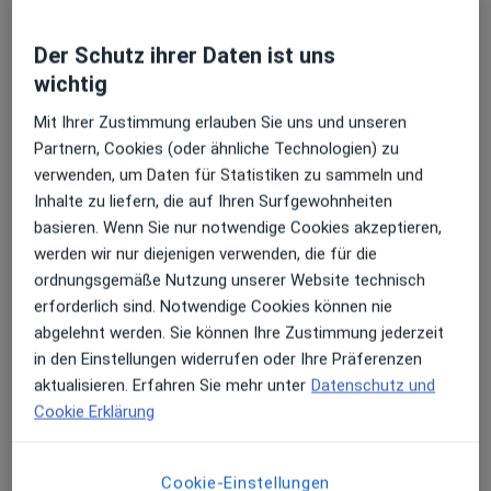
Psycholog.Psychotherapeutin
Beschwerden: Depression, Angststörung, soziale
Adolfstr. 1,
38102
Braunschweig
Ängste, Selbstwertprobleme,
Der Schutz ihrer Daten ist uns
Persönlichkeitsstörungen, Generalisierte Angstörung,
wichtig
somatoforme Störung, Zwangsstörung,
Zu Google Maps
öffnet in einer neuen Registe
Mit Ihrer Zustimmung erlauben Sie uns und unseren
Posttraumatische Belastungsstörung und vieles mehr.
Partnern, Cookies (oder ähnliche Technologien) zu
Verfügbarkeit
Dipl.-Psych. Dora E. Selonke bietet an diesem
verwenden, um Daten für Statistiken zu sammeln und
Kontaktieren Sie uns gerne für eine Erstberatung.
Standort über Jameda keine Online-
Inhalte zu liefern, die auf Ihren Surfgewohnheiten
Terminbuchung an
basieren. Wenn Sie nur notwendige Cookies akzeptieren,
werden wir nur diejenigen verwenden, die für die
ordnungsgemäße Nutzung unserer Website technisch
Zahlungsmodalitäten (private Besuche)
erforderlich sind. Notwendige Cookies können nie
abgelehnt werden. Sie können Ihre Zustimmung jederzeit
Akzeptierte Versicherungen
in den Einstellungen widerrufen oder Ihre Präferenzen
Details
aktualisieren. Erfahren Sie mehr unter
Datenschutz und
Telefonnummer
Cookie Erklärung
0531 379...
Telefonnummer anzeigen
Cookie-Einstellungen