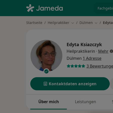
Fachgebi
Startseite
Heilpraktiker
Dülmen
Edyta
Stadt ändern
Stadt ände
Edyta Ksiazczyk
üb
Heilpraktikerin
·
Mehr
Dülmen
1 Adresse
3 Bewertung
Kontaktdaten anzeigen
Über mich
Leistungen