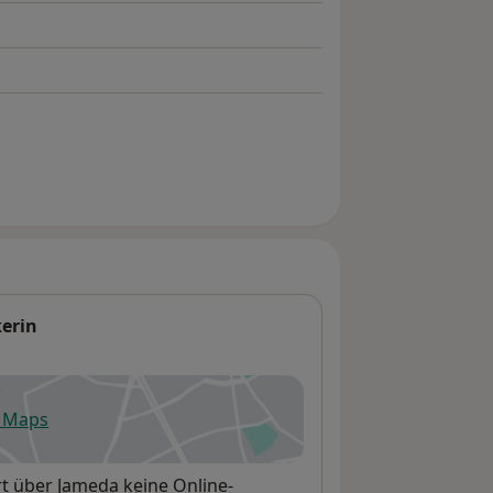
kerin
e Maps
fnet in einer neuen Registerkarte
rt über Jameda keine Online-