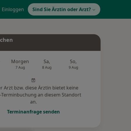
Einloggen
Sind Sie Ärztin oder Arzt?
uchen
e
Morgen
Sa,
So,
Mo,
Di,
7 Aug
8 Aug
9 Aug
10 Aug
11 Au
r Arzt bzw. diese Ärztin bietet keine
e-Terminbuchung an diesem Standort
an.
Terminanfrage senden