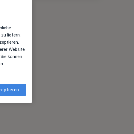
nliche
zu liefern,
zeptieren,
erer Website
 Sie können
en
zeptieren