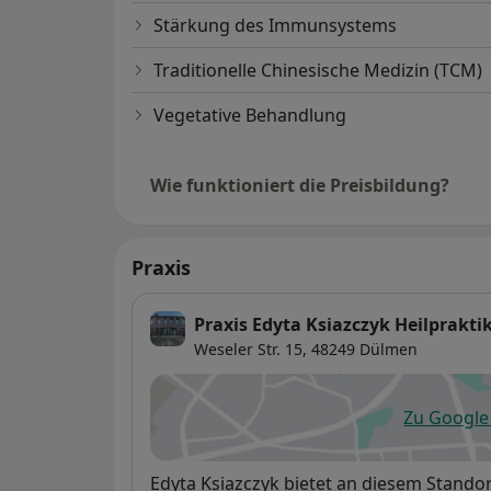
Stärkung des Immunsystems
Traditionelle Chinesische Medizin (TCM)
Vegetative Behandlung
Wie funktioniert die Preisbildung?
Praxis
Praxis Edyta Ksiazczyk Heilprakti
Weseler Str. 15,
48249
Dülmen
Zu Googl
öf
Verfügbarkeit
Edyta Ksiazczyk bietet an diesem Stando