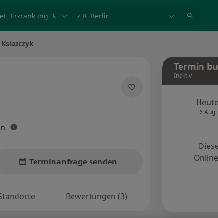
et, Erkrankung, Name
z.B. Berlin
 Ksiazczyk
rn
Termin b
Inaktiv
er Spezialisierungen
Heut
6 Aug
en
Diese
Onlin
Terminanfrage senden
Standorte
Bewertungen (3)