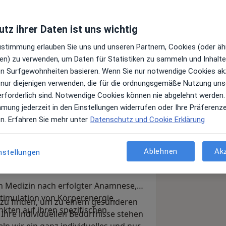
tz ihrer Daten ist uns wichtig
Zustimmung erlauben Sie uns und unseren Partnern, Cookies (oder äh
e mich, dass Sie sich für mich und
en) zu verwenden, um Daten für Statistiken zu sammeln und Inhalte 
l interessieren. Ich bin Heilpraktikerin aus Leidenschaft.
ren Surfgewohnheiten basieren. Wenn Sie nur notwendige Cookies ak
 nur diejenigen verwenden, die für die ordnungsgemäße Nutzung uns
Erhaltung und die medizinischen
erforderlich sind. Notwendige Cookies können nie abgelehnt werden.
g der Lebensqualität von Patienten
mmung jederzeit in den Einstellungen widerrufen oder Ihre Präferenz
raler Bestandteil meines
en. Erfahren Sie mehr unter
Datenschutz und Cookie Erklärung
eler Str.15 in 48249 Dülmen habe ich
lverfahren wie der klassischen
dere Verfahren der klassischen und
Ablehnen
Ak
nstellungen
n Medizin, die körpereigene
siert.
erhalten oder wiederherstellen
en Medizin nach erfolgter Anamnese,
timulation von Körperenergie,
 zu finden, um zu einem gesünderen
nkten auf ihren spezifischen
 Ihre individuellen Bedürfnisse stehen