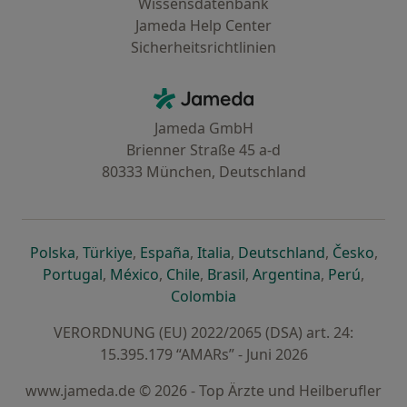
Wissensdatenbank
Jameda Help Center
Sicherheitsrichtlinien
Kontakt
Jameda - Startseite
Jameda GmbH
Brienner Straße 45 a-d
80333 München, Deutschland
öffnet in einer neuen Registerkarte
öffnet in einer neuen Registerkarte
öffnet in einer neuen Registerk
öffnet in einer neuen Reg
öffnet in ei
öffn
Polska
,
Türkiye
,
España
,
Italia
,
Deutschland
,
Česko
,
öffnet in einer neuen Registerkarte
öffnet in einer neuen Registerkarte
öffnet in einer neuen Register
öffnet in einer neuen R
öffnet in ei
öffnet
Portugal
,
México
,
Chile
,
Brasil
,
Argentina
,
Perú
,
öffnet in einer neuen Re
Colombia
VERORDNUNG (EU) 2022/2065 (DSA) art. 24:
15.395.179 “AMARs” - Juni 2026
www.jameda.de © 2026 - Top Ärzte und Heilberufler