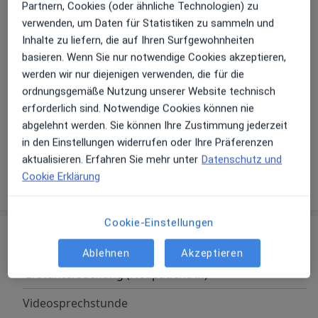
Partnern, Cookies (oder ähnliche Technologien) zu
Des weiteren unterstütze ich Sie als Detox-Coach bei
Weiterbildungen und Tätigkeitsschwerpunkte
verwenden, um Daten für Statistiken zu sammeln und
Leber-Gallenblasenreinigungen. Auf jameda finden Sie
Akupunktur
Inhalte zu liefern, die auf Ihren Surfgewohnheiten
weiteres Informationsmaterial über meine
Allergie- & Schmerztherapie
basieren. Wenn Sie nur notwendige Cookies akzeptieren,
naturheilkundliche Praxis für Schmerz- und
Ernährungsberatung
werden wir nur diejenigen verwenden, die für die
Muskeltherapie.
ordnungsgemäße Nutzung unserer Website technisch
Hauptsächlich behandelte Krankheiten
erforderlich sind. Notwendige Cookies können nie
- Chronische Schmerzen
Rückenschmerzen
Erschöpfung
Migräne
abgelehnt werden. Sie können Ihre Zustimmung jederzeit
- Erkrankungen des Bewegungsapparates (Arthrose,
a11y_sr_more_disea
Reizdarm
Nackenschmerzen
+6
in den Einstellungen widerrufen oder Ihre Präferenzen
Bandscheibenvorfall)
aktualisieren. Erfahren Sie mehr unter
Datenschutz und
- Fehlbelastungen (Rücken-, Nackenschmerzen)
Cookie Erklärung
Mehr Details anzeigen
- Gelenkschmerzen
über Erfahrungen
- Unfallfolgen, Verletzungen
- Trauma/Schleudertrauma
Cookie-Einstellungen
- Kieferprobleme
Leistungen & Kosten
- Krankheiten ohne organischen Befund
Beliebte Leistungen
Ablehnen
Akzeptieren
- Neurologische Störungen
Erstuntersuchung (Neupatient/in)
- Schwindel/Tinitus
- Herz-Kreislauf-Erkrankungen
Videosprechstunde
- Atemwegserkrankungen