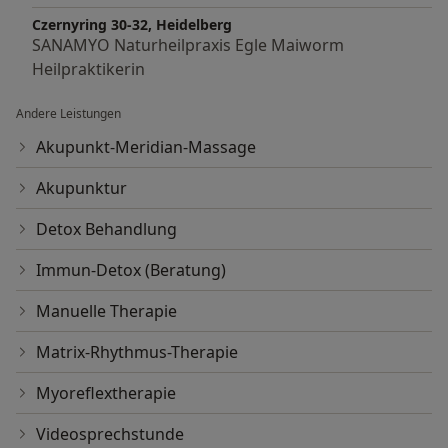
- Verdauungsstörungen
Czernyring 30-32, Heidelberg
SANAMYO Naturheilpraxis Egle Maiworm
- Übergewicht
Heilpraktikerin
- Stress/Burnout
- Leistungsoptimierung im Sport als
Andere Leistungen
Verletzungsprophylaxe
Akupunkt-Meridian-Massage
Akupunktur
Detox Behandlung
Immun-Detox (Beratung)
Manuelle Therapie
Matrix-Rhythmus-Therapie
Myoreflextherapie
Videosprechstunde