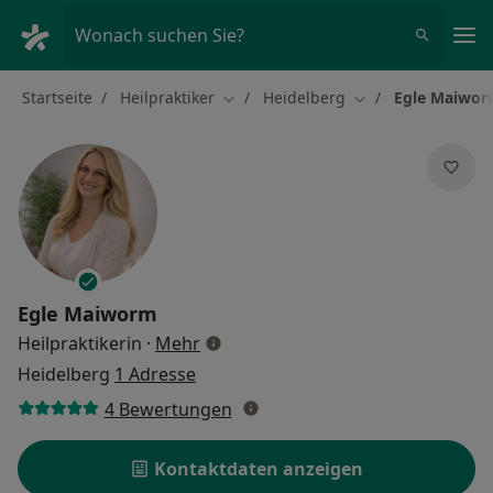
Ha
Wonach suchen Sie?
Startseite
Heilpraktiker
Heidelberg
Egle Maiwo
Stadt ändern
Stadt ändern
Egle Maiworm
über Spezialisierungen
Heilpraktikerin
·
Mehr
Heidelberg
1 Adresse
4 Bewertungen
Kontaktdaten anzeigen