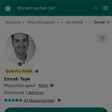
Ha
Wonach suchen Sie?
Startseite
Physiotherapeut
Dortmund
Emrah Te
Stadt ändern
Stadt ändern
Gold Pro-Profil
Emrah Tepe
über Spezialisierungen
Physiotherapeut
·
Mehr
Dortmund
1 Adresse
43 Bewertungen