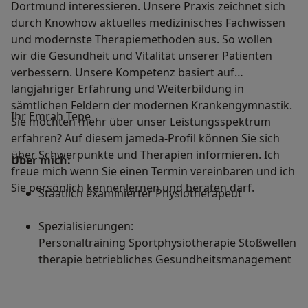
Dortmund interessieren. Unsere Praxis zeichnet sich
durch Knowhow aktuelles medizinisches Fachwissen
und modernste Therapiemethoden aus. So wollen
wir die Gesundheit und Vitalität unserer Patienten
verbessern. Unsere Kompetenz basiert auf
langjähriger Erfahrung und Weiterbildung in
sämtlichen Feldern der modernen Krankengymnastik.
Ihr Emrah Tepe
Sie möchten mehr über unser Leistungsspektrum
erfahren? Auf diesem jameda-Profil können Sie sich
über Schwerpunkte und Therapien informieren. Ich
Über mich:
freue mich wenn Sie einen Termin vereinbaren und ich
Sie persönlich kennenlernen und beraten darf.
Staatlich examinierter Physiotherapeut
Spezialisierungen:
Personaltraining Sportphysiotherapie Stoßwellen
therapie betriebliches Gesundheitsmanagement