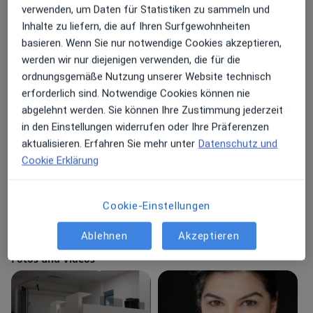
Störungen wenn Sie feststellen dass Ihre körperlichen
verwenden, um Daten für Statistiken zu sammeln und
Funktionen beeinträchtigt sind. Erfahren Sie welche
Inhalte zu liefern, die auf Ihren Surfgewohnheiten
Leistungen Sie in meiner Praxis in Anspruch nehmen
basieren. Wenn Sie nur notwendige Cookies akzeptieren,
können und wie ich Ihnen helfen kann für Ihre
werden wir nur diejenigen verwenden, die für die
Gesundheit zu sorgen:
ordnungsgemäße Nutzung unserer Website technisch
erforderlich sind. Notwendige Cookies können nie
Manuelle Therapie
abgelehnt werden. Sie können Ihre Zustimmung jederzeit
Behandlung craniomandibulärer Dysfunktionen
in den Einstellungen widerrufen oder Ihre Präferenzen
Wärmeanwendungen
aktualisieren. Erfahren Sie mehr unter
Datenschutz und
Kinesiotaping
Cookie Erklärung
Elektrotherapie
Stoßwellentherapie
Über mich
Sportphysiotherapie
mehr
Cookie-Einstellungen
Personaltraining
Konsultationsformate
Bioelektrische Impedanzanalyse
Ablehnen
Akzeptieren
Persönlich
Standorte anzeigen (1)
Betriebliches Gesundheitsmanagement
Fotos und Videos