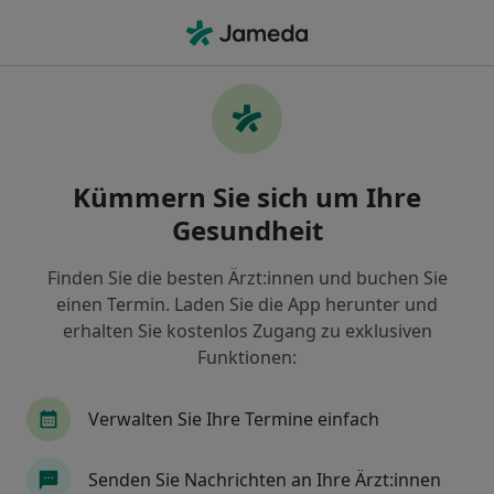
Ha
Endokrinologe & Diabetologe • Kindsbach, Rheinland-Pfalz
Filter & Sortierung
Zu Google Maps
Endokrinologe & Diabetologe in
Kümmern Sie sich um Ihre
Kindsbach: Termin buchen mit jameda
Gesundheit
Finden Sie Endokrinologen & Diabetologen in
Kindsbach und buchen Sie online ohne zusätzliche
Finden Sie die besten Ärzt:innen und buchen Sie
Kosten.
einen Termin. Laden Sie die App herunter und
Wie wir die Suchergebnisse sortieren
erhalten Sie kostenlos Zugang zu exklusiven
Funktionen:
Verwalten Sie Ihre Termine einfach
Senden Sie Nachrichten an Ihre Ärzt:innen