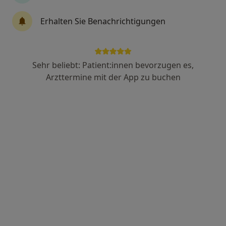
Erhalten Sie Benachrichtigungen
Dr. med. Rainer Schneider
Endokrinologe & Diabetologe, Internist, Chirotherapeut
39 Bewertungen
Sehr beliebt: Patient:innen bevorzugen es,
Arzttermine mit der App zu buchen
Hauptstr. 1b, Landstuhl
•
Zu Google Maps
Praxis Dr.med. Rainer Schneider Facharzt für Allgemeinmedizin
Dieser Arzt bzw. diese Ärztin bietet keine Online-Terminbuchung an diesem Standort an.
Terminanfrage senden