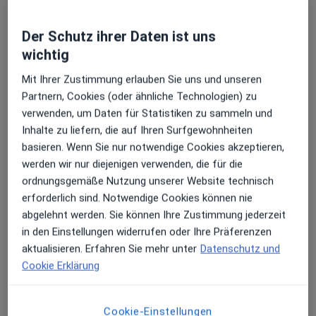
Dr. med. Steffi Schneider
Der Schutz ihrer Daten ist uns
Endokrinologin & Diabetologin, Allgemeinmedizinerin,
wichtig
Onkologin
Mit Ihrer Zustimmung erlauben Sie uns und unseren
15 Bewertungen
Partnern, Cookies (oder ähnliche Technologien) zu
verwenden, um Daten für Statistiken zu sammeln und
Zu Google
Inhalte zu liefern, die auf Ihren Surfgewohnheiten
St.-Marien-Platz 15, Kaiserslautern
•
Maps
basieren. Wenn Sie nur notwendige Cookies akzeptieren,
Praxis Dr.med. Steffi Schneider Fachärztin f. Allgemeinmedizin
werden wir nur diejenigen verwenden, die für die
Dieser Arzt bzw. diese Ärztin bietet keine Online-Terminbuchung an diesem Standort an.
ordnungsgemäße Nutzung unserer Website technisch
erforderlich sind. Notwendige Cookies können nie
Terminanfrage senden
abgelehnt werden. Sie können Ihre Zustimmung jederzeit
in den Einstellungen widerrufen oder Ihre Präferenzen
aktualisieren. Erfahren Sie mehr unter
Datenschutz und
Cookie Erklärung
Cookie-Einstellungen