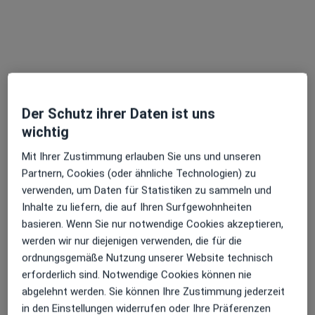
Gastroenterologie Hepatologie und
Diabetologie
Fachabteilung
·
Mehr
Diabetologie, Hepatologie, Angiologie
5 Bewertungen
Auf dem Schafsberg, Limburg
•
Zu Google Maps
Der Schutz ihrer Daten ist uns
St. Vincenz-Krankenhaus Abt. Gastroenterologie Hepatologie und Diabetologie
wichtig
Keine Online-Terminbuchung über jameda verfügbar
Mit Ihrer Zustimmung erlauben Sie uns und unseren
Partnern, Cookies (oder ähnliche Technologien) zu
Profil anzeigen
verwenden, um Daten für Statistiken zu sammeln und
Inhalte zu liefern, die auf Ihren Surfgewohnheiten
basieren. Wenn Sie nur notwendige Cookies akzeptieren,
werden wir nur diejenigen verwenden, die für die
ordnungsgemäße Nutzung unserer Website technisch
erforderlich sind. Notwendige Cookies können nie
abgelehnt werden. Sie können Ihre Zustimmung jederzeit
in den Einstellungen widerrufen oder Ihre Präferenzen