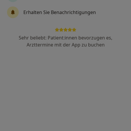
Erhalten Sie Benachrichtigungen
Dr. med. Markus Hofmann
Endokrinologe & Diabetologe, Internist, Gastroenterologe
Am Steinbühl 2, Weilburg
•
Zu Google Maps
Sehr beliebt: Patient:innen bevorzugen es,
Kreiskrankenhaus Weilburg Abt. Innere Medizin
Arzttermine mit der App zu buchen
Dieser Arzt bzw. diese Ärztin bietet keine Online-Terminbuchung an diesem Standort an.
Terminanfrage senden
St. Vincenz-Krankenhaus Abt.