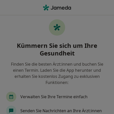
Ha
Endokrinologe & Diabetologe • Limburg, Hessen
Filter & Sortierung
Zu Google Maps
Endokrinologe & Diabetologe in Limburg:
Kümmern Sie sich um Ihre
Termin buchen mit jameda
Gesundheit
Finden Sie Endokrinologen & Diabetologen in
Limburg und buchen Sie online ohne zusätzliche
Finden Sie die besten Ärzt:innen und buchen Sie
Kosten.
einen Termin. Laden Sie die App herunter und
Wie wir die Suchergebnisse sortieren
erhalten Sie kostenlos Zugang zu exklusiven
Funktionen:
Verwalten Sie Ihre Termine einfach
Senden Sie Nachrichten an Ihre Ärzt:innen