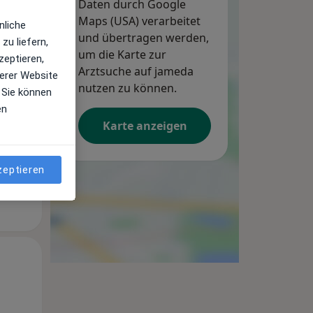
Daten durch Google
Maps (USA) verarbeitet
nliche
und übertragen werden,
zu liefern,
um die Karte zur
zeptieren,
Arztsuche auf jameda
Mo,
Di,
Mi,
erer Website
nutzen zu können.
10 Aug
11 Aug
12 Aug
 Sie können
en
Karte anzeigen
zeptieren
Mo,
Di,
Mi,
10 Aug
11 Aug
12 Aug