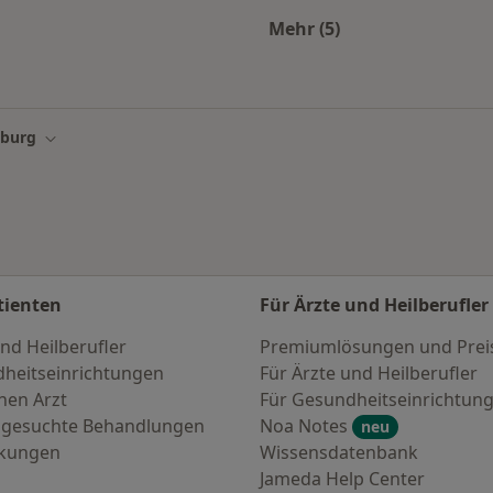
Mehr (5)
en & Diabetologen in den beliebtesten Städten
Mehr in der Kategori
burg
Stadt ändern
tienten
Für Ärzte und Heilberufler
nd Heilberufler
Premiumlösungen und Prei
heitseinrichtungen
Für Ärzte und Heilberufler
nen Arzt
Für Gesundheitseinrichtun
 gesuchte Behandlungen
Noa Notes
neu
nkungen
Wissensdatenbank
Jameda Help Center