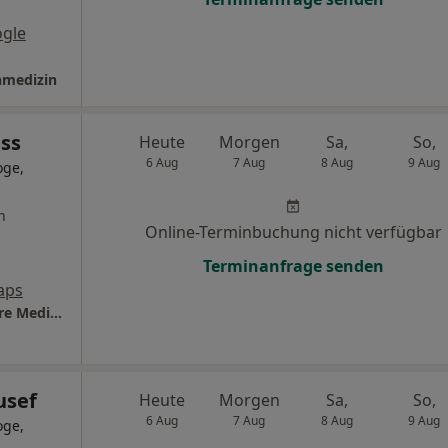
gle
inmedizin
ss
Heute
Morgen
Sa,
So,
6 Aug
7 Aug
8 Aug
9 Aug
oge,
n
Online-Terminbuchung nicht verfügbar
Terminanfrage senden
aps
Praxis Dr.med. Uwe Ganss Facharzt für Innere Medizin
usef
Heute
Morgen
Sa,
So,
6 Aug
7 Aug
8 Aug
9 Aug
oge,