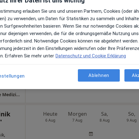
tz ihrer Daten ist uns wichtig
le Maps
Zustimmung erlauben Sie uns und unseren Partnern, Cookies (oder äh
Praxis Dr.med.Eva Maria Becker Fachärztin f. Allgemeinmedizin
en) zu verwenden, um Daten für Statistiken zu sammeln und Inhalte 
ren Surfgewohnheiten basieren. Wenn Sie nur notwendige Cookies ak
Heute
Morgen
Sa,
So,
 nur diejenigen verwenden, die für die ordnungsgemäße Nutzung uns
 für
6 Aug
7 Aug
8 Aug
9 Aug
erforderlich sind. Notwendige Cookies können nie abgelehnt werden.
bt.
mmung jederzeit in den Einstellungen widerrufen oder Ihre Präferenz
en. Erfahren Sie mehr unter
Datenschutz und Cookie Erklärung
Online-Terminbuchung nicht verfügbar
Profil anzeigen
Ablehnen
Ak
nstellungen
gle
Asklepios Klinik Weißenfels Klinik für Innere Medizin Abt. Diabetologie
nik
Heute
Morgen
Sa,
So,
"
6 Aug
7 Aug
8 Aug
9 Aug
ik,