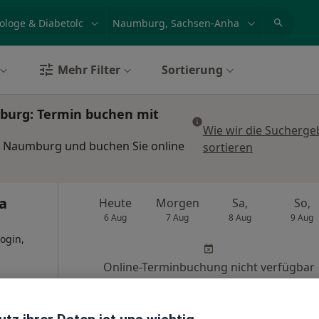
et, Erkrankung, Name
z.B. Berlin
Mehr Filter
Sortierung
burg: Termin buchen mit
Wie wir die Sucherge
n Naumburg und buchen Sie online
sortieren
a
Heute
Morgen
Sa,
So,
6 Aug
7 Aug
8 Aug
9 Aug
ogin,
Online-Terminbuchung nicht verfügbar
n
Terminanfrage senden