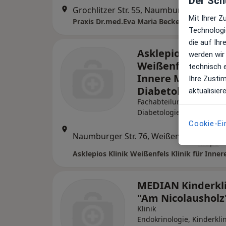
Der Schu
Grochlitzer Str. 55, Naumburg
•
Zu Goog
Mit Ihrer 
Technologi
die auf Ih
Asklepios Klinik
werden wir
Weißenfels Klinik
technisch 
Innere Medizin A
Ihre Zusti
Diabetologie
aktualisier
Fachabteilung
Diabetologie
Cookie-Ei
Zu Goo
Naumburger Str. 76, Weißenfels
•
Maps
MEDIAN Kinderkli
"Am Nicolausholz
Klinik
Endokrinologie, Kinderklin