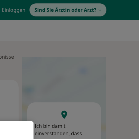
Einloggen
Sind Sie Ärztin oder Arzt?
bnisse
Mo,
Di,
Mi,
10 Aug
11 Aug
12 Aug
Ich bin damit
einverstanden, dass