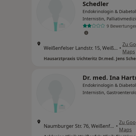
Schedler
Endokrinologin & Diabetol
Internistin, Palliativmediz
9 Bewertunge
Zu Go
Weißenfelser Landstr. 15, Weißenfels
•
Maps
Dr. med. Ina Har
Endokrinologin & Diabetol
Internistin, Gastroenterol
Zu Goo
Naumburger Str. 76, Weißenfels
•
Maps