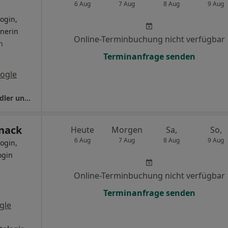
6 Aug
7 Aug
8 Aug
9 Aug
ogin,
inerin
Online-Terminbuchung nicht verfügbar
n
Terminanfrage senden
ogle
Hausarztpraxis Uichteritz Dr.med. Jens Schedler und Kathrin Schedler
tnack
Heute
Morgen
Sa,
So,
6 Aug
7 Aug
8 Aug
9 Aug
ogin,
ogin
Online-Terminbuchung nicht verfügbar
Terminanfrage senden
gle