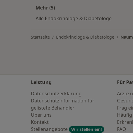
Mehr (5)
Mehr in der Kategorie: Endokrinolog
Alle Endokrinologe & Diabetologe
Startseite
Endokrinologe & Diabetologe
Naum
Leistung
Für Pa
Datenschutzerklärung
Ärzte u
Datenschutzinformation für
Gesund
gelistete Behandler
Frag ei
Über uns
Häufig
Kontakt
Erkra
Stellenangebote
FAQ
Wir stellen ein!