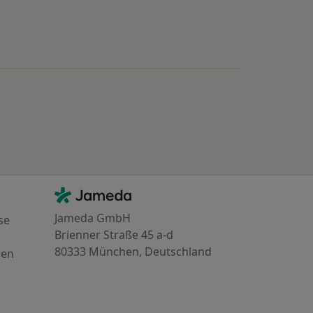
e: Beliebte Fachrichtungen in Naumburg
Kontakt
Jameda - Startseite
Jameda GmbH
se
Brienner Straße 45 a-d
80333 München, Deutschland
gen