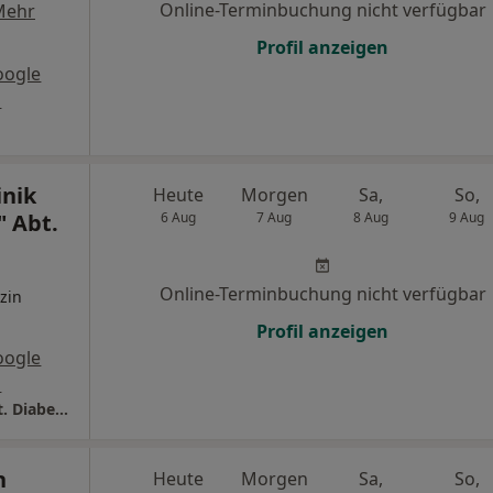
Online-Terminbuchung nicht verfügbar
Mehr
Profil anzeigen
oogle
s
nik
Heute
Morgen
Sa,
So,
" Abt.
6 Aug
7 Aug
8 Aug
9 Aug
Online-Terminbuchung nicht verfügbar
zin
Profil anzeigen
oogle
s
MEDIAN Kinderklinik "Am Nicolausholz" Abt. Diabetologie
n
Heute
Morgen
Sa,
So,