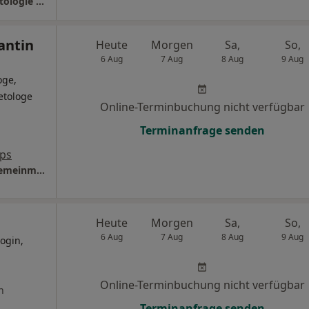
Asklepios Klinik Weißenfels Klinik für Hämatologie und intern. Onkologie
antin
Heute
Morgen
Sa,
So,
6 Aug
7 Aug
8 Aug
9 Aug
oge,
etologe
Online-Terminbuchung nicht verfügbar
Terminanfrage senden
ps
Praxis Matthias Hartmann Facharzt für Allgemeinmedizin
Heute
Morgen
Sa,
So,
6 Aug
7 Aug
8 Aug
9 Aug
ogin,
Online-Terminbuchung nicht verfügbar
n
Terminanfrage senden