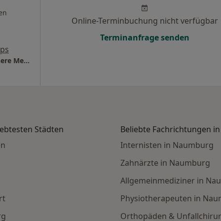
en
Online-Terminbuchung nicht verfügbar
Terminanfrage senden
aps
Praxis Dr.med. Amin Yousef Facharzt für Innere Medizin
iebtesten Städten
Beliebte Fachrichtungen 
en
Internisten in Naumburg
Zahnärzte in Naumburg
Allgemeinmediziner in N
rt
Physiotherapeuten in Na
rg
Orthopäden & Unfallchiru