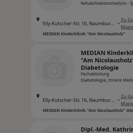
·
Rehabilitationsmedizin
Zu G
Elly-Kutscher-Str. 16, Naumburg (Saale)
•
Map
MEDIAN Kinderklinik "Am Nicolausholz"
MEDIAN Kinderkli
"Am Nicolausholz
Diabetologie
Fachabteilung
Diabetologie, Innere Medi
Zu G
Elly-Kutscher-Str. 16, Naumburg (Saale)
•
Map
Dipl.-Med. Kathri