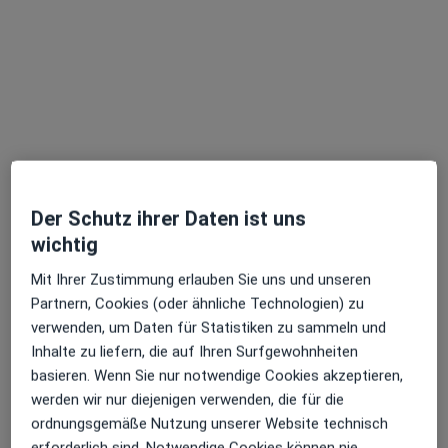
Oliver Schulte
Endokrinologe & Diabetologe, Internist, Notfallmediziner
11 Bewertungen
Zum Kolpinghaus 6, Delbrück
•
Zu Google Maps
Oliver Schulte und Dr. Stephan Poeschke
Der Schutz ihrer Daten ist uns
Dieser Arzt bzw. diese Ärztin bietet keine Online-Terminbuchung an diesem Standort an.
wichtig
Terminanfrage senden
Mit Ihrer Zustimmung erlauben Sie uns und unseren
Partnern, Cookies (oder ähnliche Technologien) zu
verwenden, um Daten für Statistiken zu sammeln und
Inhalte zu liefern, die auf Ihren Surfgewohnheiten
basieren. Wenn Sie nur notwendige Cookies akzeptieren,
werden wir nur diejenigen verwenden, die für die
ordnungsgemäße Nutzung unserer Website technisch