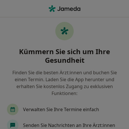
Ha
Endokrinologe & Diabetologe • Rheda-Wiedenbrück, Nordrhein-Westfalen
Filter & Sortierung
Zu Google Maps
Endokrinologe & Diabetologe in Rheda-
Kümmern Sie sich um Ihre
Wiedenbrück: Termin buchen mit jameda
Gesundheit
Finden Sie Endokrinologen & Diabetologen in
Rheda-Wiedenbrück und buchen Sie online ohne
Finden Sie die besten Ärzt:innen und buchen Sie
zusätzliche Kosten.
einen Termin. Laden Sie die App herunter und
Wie wir die Suchergebnisse sortieren
erhalten Sie kostenlos Zugang zu exklusiven
Funktionen:
Verwalten Sie Ihre Termine einfach
Senden Sie Nachrichten an Ihre Ärzt:innen