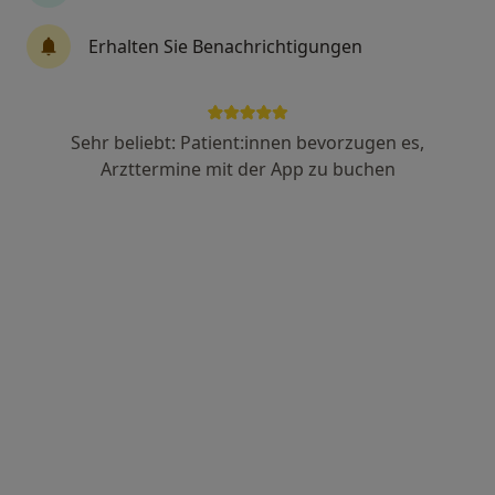
Erhalten Sie Benachrichtigungen
Dr. med. Verena Folkers
Endokrinologin & Diabetologin, Internistin,
Palliativmedizinerin
13 Bewertungen
Sehr beliebt: Patient:innen bevorzugen es,
Arzttermine mit der App zu buchen
Thaddäusstr. 80, Verl
•
Zu Google Maps
Hausarztpraxis Sürenheide Dr.med. Verena Folkers und Christian Dieckhoff
Dieser Arzt bzw. diese Ärztin bietet keine Online-Terminbuchung an diesem Standort an.
Terminanfrage senden