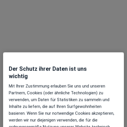
Dr. med. Thomas Müller
Endokrinologe & Diabetologe, Internist, Nephrologe
Willi-Bleicher-Str. 3, Göppingen
•
Zu Google Maps
Nieren und Hochdruckzentrum Göppingen Dres. Matthias Brauer Joachim Hass u.w.
Dieser Arzt bzw. diese Ärztin bietet keine Online-Terminbuchung an diesem Standort an.
Der Schutz ihrer Daten ist uns
Terminanfrage senden
wichtig
Mit Ihrer Zustimmung erlauben Sie uns und unseren
Partnern, Cookies (oder ähnliche Technologien) zu
verwenden, um Daten für Statistiken zu sammeln und
Inhalte zu liefern, die auf Ihren Surfgewohnheiten
basieren. Wenn Sie nur notwendige Cookies akzeptieren,
werden wir nur diejenigen verwenden, die für die
ordnungsgemäße Nutzung unserer Website technisch