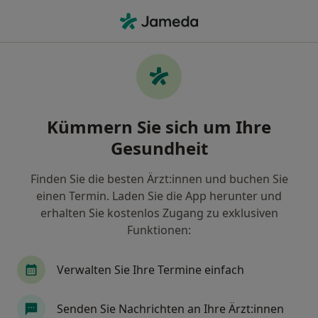
Ha
Endokrinologe & Diabetologe • Schwäbisch Gmünd, Baden-Württemberg
Filter & Sortierung
Zu Google Maps
Endokrinologe & Diabetologe in
Kümmern Sie sich um Ihre
Schwäbisch Gmünd: Termin buchen mit
jameda
Gesundheit
Finden Sie Endokrinologen & Diabetologen in
Schwäbisch Gmünd und buchen Sie online ohne
Finden Sie die besten Ärzt:innen und buchen Sie
zusätzliche Kosten.
einen Termin. Laden Sie die App herunter und
erhalten Sie kostenlos Zugang zu exklusiven
Wie wir die Suchergebnisse sortieren
Funktionen:
Verwalten Sie Ihre Termine einfach
Senden Sie Nachrichten an Ihre Ärzt:innen