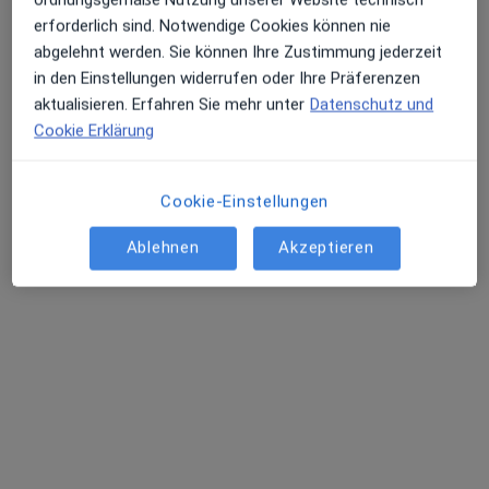
Dr. med. Laura-Anca Miron
erforderlich sind. Notwendige Cookies können nie
abgelehnt werden. Sie können Ihre Zustimmung jederzeit
Endokrinologin & Diabetologin, Allgemeinmedizinerin,
in den Einstellungen widerrufen oder Ihre Präferenzen
·
Mehr
Diabetologin
aktualisieren. Erfahren Sie mehr unter
Datenschutz und
6 Bewertungen
Cookie Erklärung
Ziegelwiesenstr. 10, Heubach
•
Zu Google Maps
Praxis Dr.med. Laura-Anca Miron Praktische Ärztin
Cookie-Einstellungen
Dieser Arzt bzw. diese Ärztin bietet keine Online-Terminbuchung an diesem Standort an.
Ablehnen
Akzeptieren
Terminanfrage senden