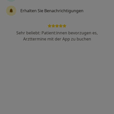
Erhalten Sie Benachrichtigungen
Dr. med. Achim Klenk
·
Endokrinologe & Diabetologe, Internist, Palliativmediziner
Mehr
Sehr beliebt: Patient:innen bevorzugen es,
10 Bewertungen
Arzttermine mit der App zu buchen
Hundsberger Str. 6, Welzheim
•
Zu Google Maps
Praxis Dr.med. Achim Klenk Facharzt für Innere Medizin
Dieser Arzt bzw. diese Ärztin bietet keine Online-Terminbuchung an diesem Standort an.
Terminanfrage senden