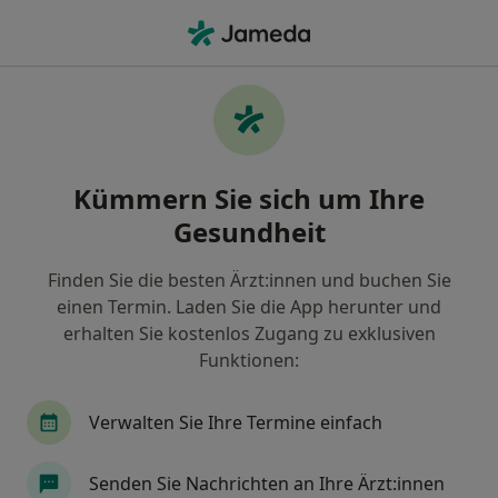
Ha
Allgemeinmediziner • Schwäbisch Gmünd, Baden-Württemberg
Filter & Sortierung
Zu Google Maps
Allgemeinmediziner in Schwäbisch
Kümmern Sie sich um Ihre
Gmünd: Termin buchen mit jameda
Gesundheit
Finden Sie Allgemeinmediziner in Schwäbisch
Gmünd und buchen Sie online ohne zusätzliche
Finden Sie die besten Ärzt:innen und buchen Sie
Kosten.
einen Termin. Laden Sie die App herunter und
Wie wir die Suchergebnisse sortieren
erhalten Sie kostenlos Zugang zu exklusiven
Funktionen:
Verwalten Sie Ihre Termine einfach
Senden Sie Nachrichten an Ihre Ärzt:innen