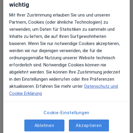
wichtig
Diese Ärzte und Heilberufler befinden sich
außerhalb von Schwäbisch Gmünd, Baden-
Mit Ihrer Zustimmung erlauben Sie uns und unseren
Württemberg in Gebieten nahe Ihrer Suche.
Partnern, Cookies (oder ähnliche Technologien) zu
verwenden, um Daten für Statistiken zu sammeln und
Inhalte zu liefern, die auf Ihren Surfgewohnheiten
basieren. Wenn Sie nur notwendige Cookies akzeptieren,
werden wir nur diejenigen verwenden, die für die
ordnungsgemäße Nutzung unserer Website technisch
erforderlich sind. Notwendige Cookies können nie
abgelehnt werden. Sie können Ihre Zustimmung jederzeit
in den Einstellungen widerrufen oder Ihre Präferenzen
aktualisieren. Erfahren Sie mehr unter
Datenschutz und
Uwe Hebeiß
Cookie Erklärung
·
Mehr
Allgemeinmediziner
95 Bewertungen
Cookie-Einstellungen
Adresse 1
Adresse 2
Videosprechstunde
Ablehnen
Akzeptieren