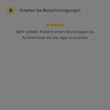
Erhalten Sie Benachrichtigungen
Dr. med. Petra van Braam
·
Mehr
Allgemeinmedizinerin, Ärztliche Psychotherapeutin
7 Bewertungen
Sehr beliebt: Patient:innen bevorzugen es,
Arzttermine mit der App zu buchen
Bergstr. 15, Schwäbisch Gmünd
•
Zu Google Maps
Praxis Dr.med. Petra van Braam Ärztin für Psychotherapie
Privatpraxis
Dieser Arzt bzw. diese Ärztin bietet keine Online-Terminbuchung an diesem Standort an.
Terminanfrage senden