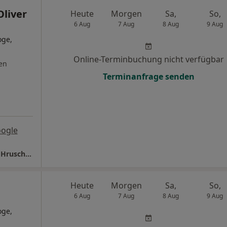
Oliver
Heute
Morgen
Sa,
So,
6 Aug
7 Aug
8 Aug
9 Aug
oge,
Online-Terminbuchung nicht verfügbar
en
Terminanfrage senden
ogle
Rheuma Praxis Barmen Dres. Helmut Oliver Hruschka und Thomas Schneidereit
Heute
Morgen
Sa,
So,
6 Aug
7 Aug
8 Aug
9 Aug
oge,