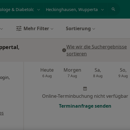
et, Erkrankung, Name
z.B. Berlin
Mehr Filter
Sortierung
ppertal,
Wie wir die Suchergebnisse
sortieren
Heute
Morgen
Sa,
So,
6 Aug
7 Aug
8 Aug
9 Aug
ogin,
Online-Terminbuchung nicht verfügbar
Terminanfrage senden
ps