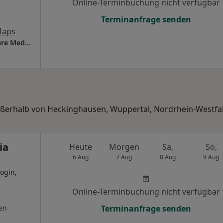
Online-Terminbuchung nicht verfügbar
Terminanfrage senden
Maps
Praxis Dr.med. Lothar Fink Facharzt für Innere Medizin
außerhalb von Heckinghausen, Wuppertal, Nordrhein-Westfal
ia
Heute
Morgen
Sa,
So,
6 Aug
7 Aug
8 Aug
9 Aug
ogin,
Online-Terminbuchung nicht verfügbar
en
Terminanfrage senden