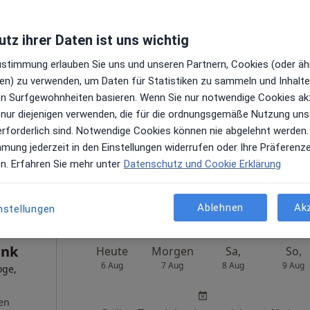
Heute
Morgen
Sa,
So,
tz ihrer Daten ist uns wichtig
ikum
6 Aug
7 Aug
8 Aug
9 Aug
Zustimmung erlauben Sie uns und unseren Partnern, Cookies (oder äh
n/
en) zu verwenden, um Daten für Statistiken zu sammeln und Inhalte 
Online-Terminbuchung nicht verfügbar
ren Surfgewohnheiten basieren. Wenn Sie nur notwendige Cookies ak
gie
 nur diejenigen verwenden, die für die ordnungsgemäße Nutzung uns
Profil anzeigen
erforderlich sind. Notwendige Cookies können nie abgelehnt werden.
rinologie
mmung jederzeit in den Einstellungen widerrufen oder Ihre Präferenz
n
en. Erfahren Sie mehr unter
Datenschutz und Cookie Erklärung
Maps
Ablehnen
Ak
Helios Universitätsklinikum Universität Witten/ Herdecke Klinik f. Endokrine Chirurgie
nstellungen
ink
Heute
Morgen
Sa,
So,
6 Aug
7 Aug
8 Aug
9 Aug
oge,
en