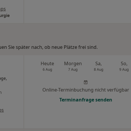
aps
urgie
n Sie später nach, ob neue Plätze frei sind.
Heute
Morgen
Sa,
So,
6 Aug
7 Aug
8 Aug
9 Aug
oge,
Online-Terminbuchung nicht verfügbar
n
Terminanfrage senden
ps