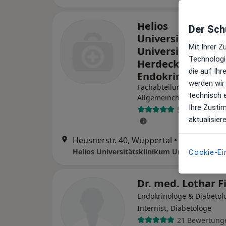
Helios
Der Schu
Universitätsklin
Mit Ihrer 
Universität Witte
Technologi
Herdecke Klinik f.
die auf Ih
Endokrine Chirur
werden wir
Fachabteilung
technisch 
Allgemeinchirurgie, Endok
Ihre Zusti
5 Bewertunge
aktualisier
Heusnerstr. 40, Wuppertal
•
Zu Google 
Cookie-Ei
Dr. med. Lothar F
Endokrinologe & Diabetol
Internist, Diabetologe
21 Bewertung