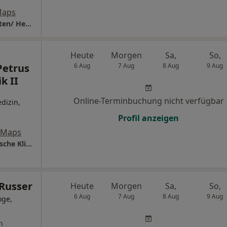
Maps
Helios Universitätsklinikum Universität Witten/ Herdecke Medizinsiche Klinik 2
Heute
Morgen
Sa,
So,
Petrus
6 Aug
7 Aug
8 Aug
9 Aug
k II
Online-Terminbuchung nicht verfügbar
dizin,
Profil anzeigen
 Maps
Cellitinnen-Krankenhaus St. Petrus Medizinische Klinik II
Russer
Heute
Morgen
Sa,
So,
6 Aug
7 Aug
8 Aug
9 Aug
oge,
n