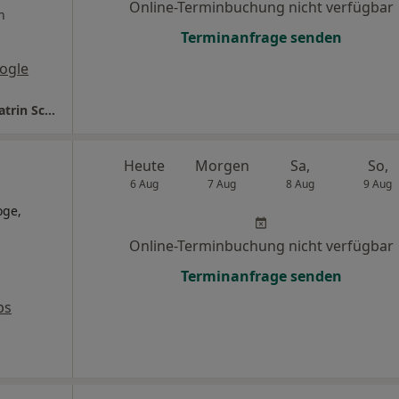
Online-Terminbuchung nicht verfügbar
n
Terminanfrage senden
ogle
Dres. Stefan Ehlich Roland Windecker und Katrin Schauerte
Heute
Morgen
Sa,
So,
6 Aug
7 Aug
8 Aug
9 Aug
oge,
Online-Terminbuchung nicht verfügbar
Terminanfrage senden
ps