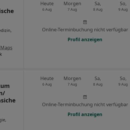
Heute
Morgen
Sa,
So,
ische
6 Aug
7 Aug
8 Aug
9 Aug
Online-Terminbuchung nicht verfügbar
dizin,
Profil anzeigen
 Maps
k
Heute
Morgen
Sa,
So,
ikum
6 Aug
7 Aug
8 Aug
9 Aug
n/
siche
Online-Terminbuchung nicht verfügbar
Profil anzeigen
gie,