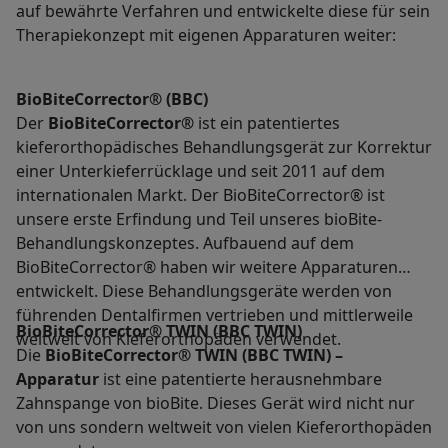
auf bewährte Verfahren und entwickelte diese für sein
Therapiekonzept mit eigenen Apparaturen weiter:
BioBiteCorrector® (BBC)
Der
BioBiteCorrector®
ist ein patentiertes
kieferorthopädisches Behandlungsgerät zur Korrektur
einer Unterkieferrücklage und seit 2011 auf dem
internationalen Markt. Der BioBiteCorrector® ist
unsere erste Erfindung und Teil unseres bioBite-
Behandlungskonzeptes. Aufbauend auf dem
BioBiteCorrector® haben wir weitere Apparaturen
entwickelt. Diese Behandlungsgeräte werden von
führenden Dentalfirmen vertrieben und mittlerweile
BioBiteCorrector® TWIN (BBC TWIN)
weltweit von Kieferorthopäden verwendet.
Die
BioBiteCorrector® TWIN (BBC TWIN) –
Apparatur
ist eine patentierte herausnehmbare
Zahnspange von bioBite. Dieses Gerät wird nicht nur
von uns sondern weltweit von vielen Kieferorthopäden