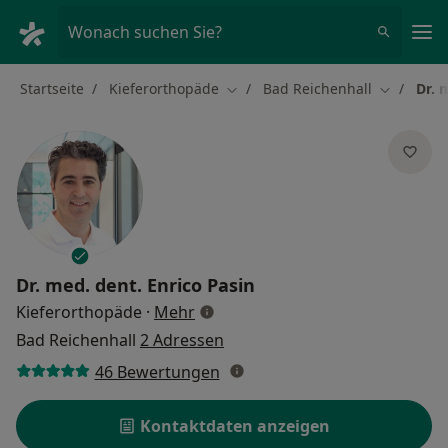
Ha
Wonach suchen Sie?
Startseite
Kieferorthopäde
Bad Reichenhall
Dr. 
Stadt ändern
Stadt änd
Dr. med. dent.
Enrico Pasin
über Spezialisierungen
Kieferorthopäde
·
Mehr
Bad Reichenhall
2 Adressen
46 Bewertungen
Kontaktdaten anzeigen