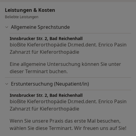
aus Titan gefertigtes Unterkieferprotrusionsscharnier
Leistungen & Kosten
mit Kugelgelenken.
Beliebte Leistungen
Die Qualitätsmerkmale der BioBiteCorrector® Sleep
Appliance sind:
Allgemeine Sprechstunde
Die BioBiteCorrector® Sleep Appliance ist leicht grazil
Innsbrucker Str. 2, Bad Reichenhall
und gleichzeitig äußerst stabil. Durch seine vier
bioBite Kieferorthopädie Dr.med.dent. Enrico Pasin
Kugelgelenke erlaubt die BioBiteCorrector® Sleep
Zahnarzt für Kieferorthopädie
Appliance alle Mund- und Kieferbewegungen. Das
Resultat ist ein hoher Trage- und Sprechkomfort.
Eine allgemeine Untersuchung können Sie unter
dieser Terminart buchen.
Erstuntersuchung (Neupatient/in)
Innsbrucker Str. 2, Bad Reichenhall
bioBite Kieferorthopädie Dr.med.dent. Enrico Pasin
Zahnarzt für Kieferorthopädie
Wenn Sie unsere Praxis das erste Mal besuchen,
wählen Sie diese Terminart. Wir freuen uns auf Sie!