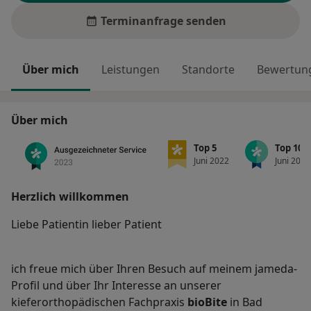
Terminanfrage senden
Über mich
Leistungen
Standorte
Bewertung
Über mich
Top 5
Top 10
Juni 2022
Juni 2022
Herzlich willkommen
Liebe Patientin lieber Patient
ich freue mich über Ihren Besuch auf meinem jameda-
Profil und über Ihr Interesse an unserer
kieferorthopädischen Fachpraxis
bioBite
in Bad