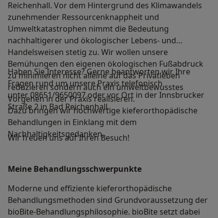
Reichenhall. Vor dem Hintergrund des Klimawandels
zunehmender Ressourcenknappheit und
Umweltkatastrophen nimmt die Bedeutung
nachhaltigerer und ökologischer Lebens- und
Handelsweisen stetig zu. Wir wollen unsere
Bemühungen den eigenen ökologischen Fußabdruck
Haben Sie Interesse? Gerne beantworten wir Ihre
zu minimieren nicht alleine auf das Privatleben
Fragen rund um unsere Praxis telefonisch
reduzieren sondern auch ein umweltbewusstes
unter 08651/9650097 oder vor Ort in der Innsbrucker
Vorgehen in der Praxis realisieren.
Straße 2 in Bad Reichenhall.
Dazu bringen wir hochwertige kieferorthopädische
Behandlungen in Einklang mit dem
Nachhaltigkeitsgedanken.
Wir freuen uns auf Ihren Besuch!
Meine Behandlungs­schwerpunkte
Moderne und effiziente kieferorthopädische
Behandlungsmethoden sind Grundvoraussetzung der
bioBite-Behandlungsphilosophie. bioBite setzt dabei