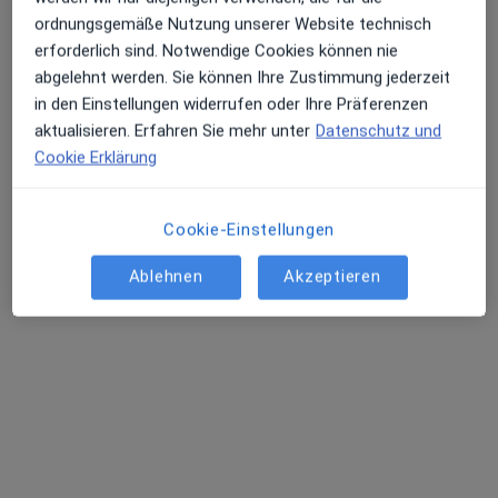
ordnungsgemäße Nutzung unserer Website technisch
erforderlich sind. Notwendige Cookies können nie
Dr. med. dent. Tim Nettesheim
abgelehnt werden. Sie können Ihre Zustimmung jederzeit
Zahnarzt
in den Einstellungen widerrufen oder Ihre Präferenzen
32 Bewertungen
aktualisieren. Erfahren Sie mehr unter
Datenschutz und
Cookie Erklärung
Turmhof 4, Wuppertal
•
Zu Google Maps
Praxis Dr.med.dent. Tim Nettesheim Zahnarzt
Cookie-Einstellungen
Dieser Arzt bzw. diese Ärztin bietet keine Online-Terminbuchung an diesem Standort an.
Ablehnen
Akzeptieren
Terminanfrage senden