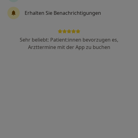
Erhalten Sie Benachrichtigungen
Dr. Bernhard Rick
·
Mehr
Zahnarzt
25 Bewertungen
Sehr beliebt: Patient:innen bevorzugen es,
Arzttermine mit der App zu buchen
Kirchhofstr. 5, Wuppertal
•
Zu Google Maps
Praxis Dr. Bernhard Rick Zahnarzt
Dieser Arzt bzw. diese Ärztin bietet keine Online-Terminbuchung an diesem Standort an.
Terminanfrage senden