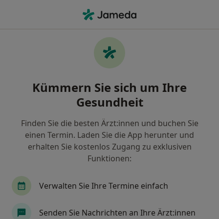
Ha
Abgebrochener Zahn • Wuppertal, Nordrhein-Westfalen
Filter & Sortierung
• 1
Zu Google Map
Abgebrochener Zahn , Wuppertal
Kümmern Sie sich um Ihre
Wie wir die Suchergebnisse sortieren
Gesundheit
Finden Sie die besten Ärzt:innen und buchen Sie
Nach welchem Fachgebiet suchen Sie?
einen Termin. Laden Sie die App herunter und
Zahnarzt
erhalten Sie kostenlos Zugang zu exklusiven
Funktionen:
Verwalten Sie Ihre Termine einfach
Senden Sie Nachrichten an Ihre Ärzt:innen