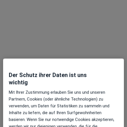
Nikolas Mantas
·
Mehr
Zahnarzt
34 Bewertungen
Tannenbergstr. 32, Wuppertal
•
Zu Google Maps
Praxis Doctor-medic Nikolas Mantas Zahnarzt
Dieser Arzt bzw. diese Ärztin bietet keine Online-Terminbuchung an diesem Standort an.
Der Schutz ihrer Daten ist uns
Terminanfrage senden
wichtig
Mit Ihrer Zustimmung erlauben Sie uns und unseren
Partnern, Cookies (oder ähnliche Technologien) zu
verwenden, um Daten für Statistiken zu sammeln und
Inhalte zu liefern, die auf Ihren Surfgewohnheiten
basieren. Wenn Sie nur notwendige Cookies akzeptieren,
werden wir nur diejenigen verwenden, die für die