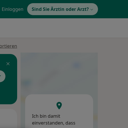
Einloggen
Sind Sie Ärztin oder Arzt?
ortieren
r
Ich bin damit
Mo,
Di,
Mi,
einverstanden, dass
10 Aug
11 Aug
12 Aug