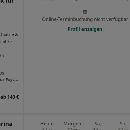
k für
Online-Terminbuchung nicht verfügbar
Profil anzeigen
chiatrie &
·
matik
en
ps
advitam Schlossklinik - private Tagesklinik für Psychosomatik, Psychiatrie & Psychotherapie
ab 140 €
arina
Heute
Morgen
Sa,
So,
6 Aug
7 Aug
8 Aug
9 Aug