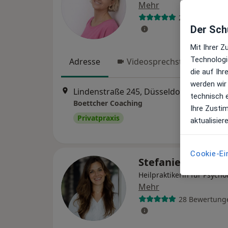
Mehr
201 Bewertun
Der Schu
Mit Ihrer 
Technologi
Adresse
Videosprechstunde
die auf Ih
werden wir
Lindenstraße 245, Düsseldorf
•
Zu Goog
technisch 
Boettcher Coaching
Ihre Zusti
Privatpraxis
aktualisier
Cookie-Ei
Stefanie Fronert
Heilpraktikerin für Psycho
Mehr
28 Bewertung