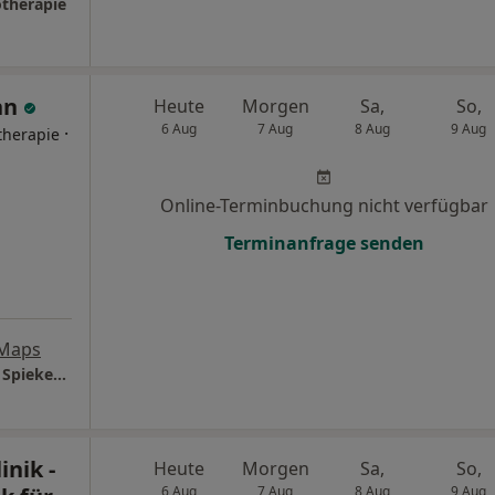
otherapie
nn
Heute
Morgen
Sa,
So,
6 Aug
7 Aug
8 Aug
9 Aug
·
therapie
Online-Terminbuchung nicht verfügbar
Terminanfrage senden
 Maps
Praxis für Coaching & Psychotherapie Leoni Spiekermann c/o Therapy Loft
inik -
Heute
Morgen
Sa,
So,
6 Aug
7 Aug
8 Aug
9 Aug