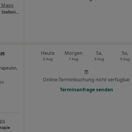
e Maps
Praxis für Angsttherapie und Paartherapie | Stefanie Fronert
nn
Heute
Morgen
Sa,
So,
6 Aug
7 Aug
8 Aug
9 Aug
rapeutin,
Online-Terminbuchung nicht verfügbar
en
Terminanfrage senden
aps
rapie