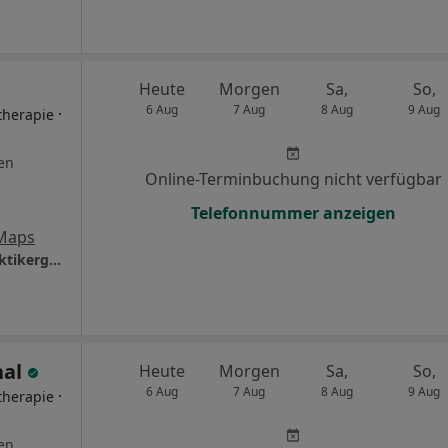
Heute
Morgen
Sa,
So,
6 Aug
7 Aug
8 Aug
9 Aug
·
therapie
en
Online-Terminbuchung nicht verfügbar
Telefonnummer anzeigen
Maps
Praxis für Hypnose und EMDR (nach Heilpraktikergesetz)
hal
Heute
Morgen
Sa,
So,
6 Aug
7 Aug
8 Aug
9 Aug
·
therapie
en