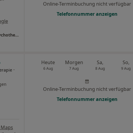
Online-Terminbuchung nicht verfügbar
Telefonnummer anzeigen
ogle
Praxis Katharina Westphal Heilprakt. für Psychotherapie
Heute
Morgen
Sa,
So,
6 Aug
7 Aug
8 Aug
9 Aug
·
herapie
gen
Online-Terminbuchung nicht verfügbar
Telefonnummer anzeigen
 Maps