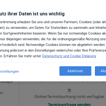
gen
Online-Terminbuchung nicht verfügbar
tz ihrer Daten ist uns wichtig
Terminanfrage senden
Zustimmung erlauben Sie uns und unseren Partnern, Cookies (oder äh
en) zu verwenden, um Daten für Statistiken zu sammeln und Inhalte 
ren Surfgewohnheiten basieren. Wenn Sie nur notwendige Cookies ak
 nur diejenigen verwenden, die für die ordnungsgemäße Nutzung uns
le Maps
erforderlich sind. Notwendige Cookies können nie abgelehnt werden.
mmung jederzeit in den Einstellungen widerrufen oder Ihre Präferenz
en. Erfahren Sie mehr unter
Datenschutz und Cookie Erklärung
Ablehnen
Ak
nstellungen
Heute
Morgen
Sa,
So,
6 Aug
7 Aug
8 Aug
9 Aug
·
therapie
en
Online-Terminbuchung nicht verfügbar
Terminanfrage senden