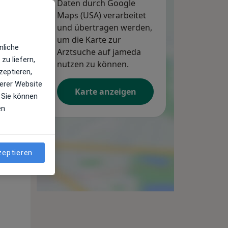
Daten durch Google
Maps (USA) verarbeitet
und übertragen werden,
um die Karte zur
nliche
Arztsuche auf jameda
zu liefern,
nutzen zu können.
zeptieren,
erer Website
Karte anzeigen
 Sie können
en
zeptieren
Mo,
Di,
Mi,
10 Aug
11 Aug
12 Aug