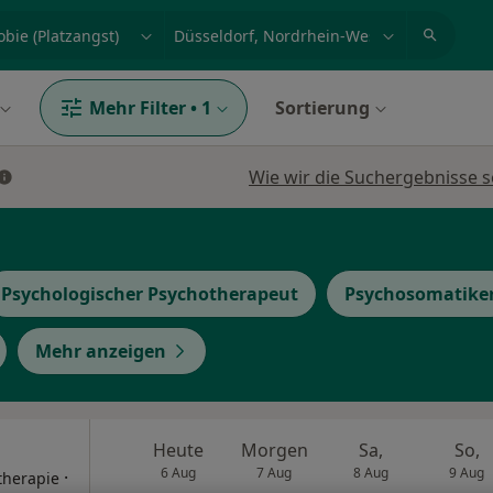
et, Erkrankung, Name
z.B. Berlin
Mehr Filter
•
1
Sortierung
Wie wir die Suchergebnisse s
Psychologischer Psychotherapeut
Psychosomatike
Mehr anzeigen
Heute
Morgen
Sa,
So,
6 Aug
7 Aug
8 Aug
9 Aug
·
therapie