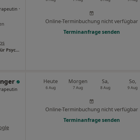
·
rapeutin
Online-Terminbuchung nicht verfügbar
en
Terminanfrage senden
ps
advitam Schlossklinik - private Tagesklinik für Psychosomatik, Psychiatrie & Psychotherapie
inger
Heute
Morgen
Sa,
So,
6 Aug
7 Aug
8 Aug
9 Aug
rapeutin
Online-Terminbuchung nicht verfügbar
Terminanfrage senden
ogle