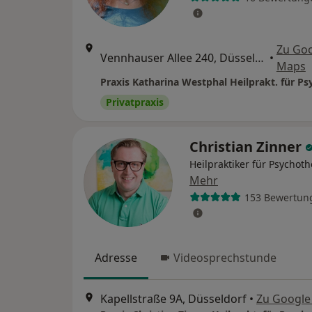
Zu Go
Vennhauser Allee 240, Düsseldorf
•
Maps
Privatpraxis
Christian Zinner
Heilpraktiker für Psychot
Mehr
153 Bewertun
Adresse
Videosprechstunde
Kapellstraße 9A, Düsseldorf
•
Zu Google