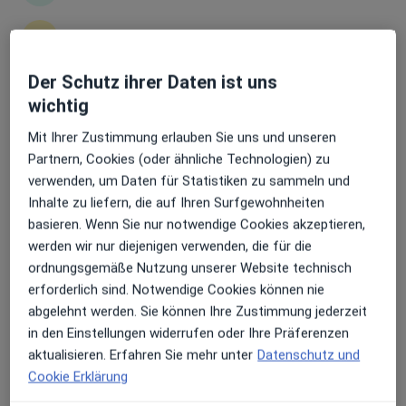
Erhalten Sie Benachrichtigungen
Dr. medic Robert Körei
Der Schutz ihrer Daten ist uns
Internist, Kardiologe, Hausarzt
wichtig
27 Bewertungen
Sehr beliebt: Patient:innen bevorzugen es,
Arzttermine mit der App zu buchen
Mit Ihrer Zustimmung erlauben Sie uns und unseren
Partnern, Cookies (oder ähnliche Technologien) zu
Bonifatiusstr. 59 d, Rheine
•
Zu Google Maps
verwenden, um Daten für Statistiken zu sammeln und
Hausarztpraxis Robert Körei
Inhalte zu liefern, die auf Ihren Surfgewohnheiten
Dieser Arzt bzw. diese Ärztin bietet keine Online-Terminbuchung an diesem Standort an.
basieren. Wenn Sie nur notwendige Cookies akzeptieren,
werden wir nur diejenigen verwenden, die für die
Terminanfrage senden
ordnungsgemäße Nutzung unserer Website technisch
erforderlich sind. Notwendige Cookies können nie
abgelehnt werden. Sie können Ihre Zustimmung jederzeit
in den Einstellungen widerrufen oder Ihre Präferenzen
aktualisieren. Erfahren Sie mehr unter
Datenschutz und
Cookie Erklärung