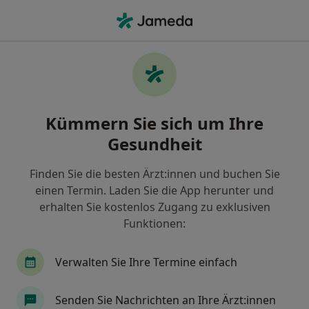
Ha
Allergie • Rheine, Nordrhein-Westfalen
Filter & Sortierung
• 1
Zu Google Map
Allergie, Rheine
Kümmern Sie sich um Ihre
Wie wir die Suchergebnisse sortieren
Gesundheit
Finden Sie die besten Ärzt:innen und buchen Sie
Nach welchem Fachgebiet suchen Sie?
einen Termin. Laden Sie die App herunter und
Hausarzt
Internist
Heilpraktiker
Kar
erhalten Sie kostenlos Zugang zu exklusiven
Funktionen:
Verwalten Sie Ihre Termine einfach
Senden Sie Nachrichten an Ihre Ärzt:innen