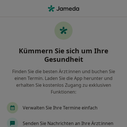
Ha
Augenfalten • Braunschweig, Niedersachsen
Filter & Sortierung
• 1
Zu Google Map
Augenfalten, Braunschweig
Kümmern Sie sich um Ihre
Wie wir die Suchergebnisse sortieren
Gesundheit
Finden Sie die besten Ärzt:innen und buchen Sie
Nach welchem Fachgebiet suchen Sie?
einen Termin. Laden Sie die App herunter und
Plastischer & Ästhetischer Chirurg
Allgemeinc
erhalten Sie kostenlos Zugang zu exklusiven
Funktionen:
Verwalten Sie Ihre Termine einfach
Senden Sie Nachrichten an Ihre Ärzt:innen