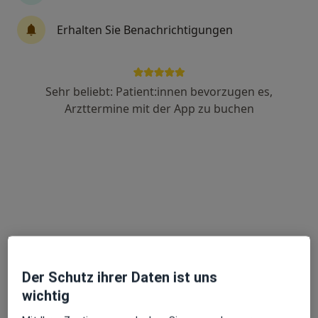
Erhalten Sie Benachrichtigungen
Dr. (Univ. Istanbul) Abbas Ahmadli
Plastischer & Ästhetischer Chirurg
154 Bewertungen
Sehr beliebt: Patient:innen bevorzugen es,
Arzttermine mit der App zu buchen
Zuckerbergweg 2, Braunschweig
•
Zu Google Maps
Cosmopolitan Aesthetics Braunschweig GmbH
Dieser Arzt bzw. diese Ärztin bietet keine Online-Terminbuchung an diesem Standort an.
Terminanfrage senden
Der Schutz ihrer Daten ist uns
wichtig