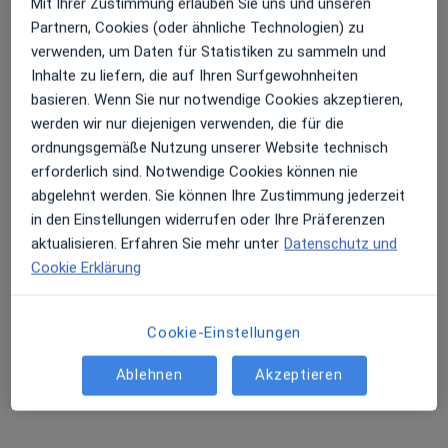
Mit Ihrer Zustimmung erlauben Sie uns und unseren
Partnern, Cookies (oder ähnliche Technologien) zu
verwenden, um Daten für Statistiken zu sammeln und
Dr. med. Günther Felix Brölsch
Inhalte zu liefern, die auf Ihren Surfgewohnheiten
·
Mehr
Plastischer & Ästhetischer Chirurg
basieren. Wenn Sie nur notwendige Cookies akzeptieren,
52 Bewertungen
werden wir nur diejenigen verwenden, die für die
ordnungsgemäße Nutzung unserer Website technisch
erforderlich sind. Notwendige Cookies können nie
Adresse 1
Adresse 2
abgelehnt werden. Sie können Ihre Zustimmung jederzeit
in den Einstellungen widerrufen oder Ihre Präferenzen
aktualisieren. Erfahren Sie mehr unter
Datenschutz und
Steinweg 20, Braunschweig
•
Zu Google Maps
Cookie Erklärung
Praxis Dr.med. Günther Felix Brölsch Facharzt für Plastische- und Ästhetische Chirurgie
Privatpraxis
Dieser Arzt bzw. diese Ärztin bietet keine Online-Terminbuchung an diesem Standort an.
Cookie-Einstellungen
Terminanfrage senden
Ablehnen
Akzeptieren