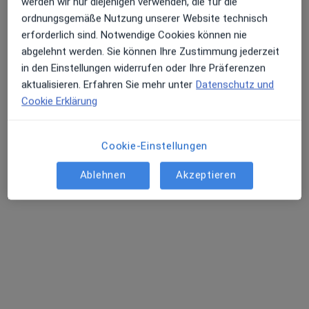
werden wir nur diejenigen verwenden, die für die
ordnungsgemäße Nutzung unserer Website technisch
erforderlich sind. Notwendige Cookies können nie
abgelehnt werden. Sie können Ihre Zustimmung jederzeit
in den Einstellungen widerrufen oder Ihre Präferenzen
Dr. med. Kezban Kiztan
aktualisieren. Erfahren Sie mehr unter
Datenschutz und
Cookie Erklärung
Plastische & Ästhetische Chirurgin, Notfallmedizinerin
12 Bewertungen
Cookie-Einstellungen
Edekaplatz 17, Moers
•
Zu Google Maps
Ablehnen
Akzeptieren
Dres. Cavit Durmus und Kezban Kiztan
Dieser Arzt bzw. diese Ärztin bietet keine Online-Terminbuchung an diesem Standort an.
Terminanfrage senden