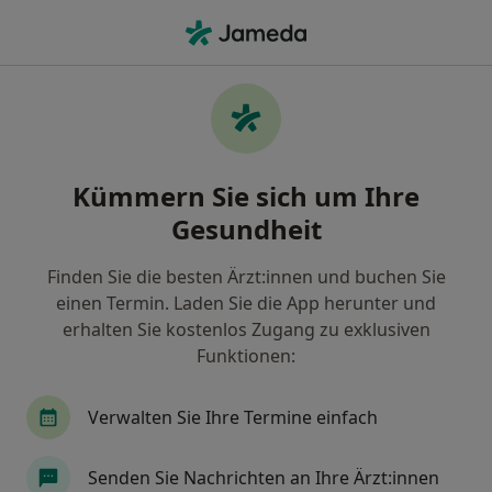
Ha
Augenfalten • Dinslaken, Nordrhein-Westfalen
Filter & Sortierung
• 1
Zu Google Map
Augenfalten, Dinslaken
Kümmern Sie sich um Ihre
Wie wir die Suchergebnisse sortieren
Gesundheit
Finden Sie die besten Ärzt:innen und buchen Sie
Nach welchem Fachgebiet suchen Sie?
einen Termin. Laden Sie die App herunter und
Hautarzt (Dermatologe)
Plastischer & Ästheti
erhalten Sie kostenlos Zugang zu exklusiven
Funktionen:
Verwalten Sie Ihre Termine einfach
Senden Sie Nachrichten an Ihre Ärzt:innen