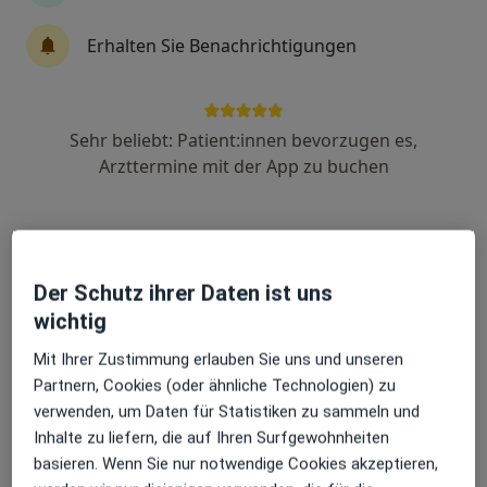
Erhalten Sie Benachrichtigungen
Anzeige
Dr. med. Rainer Rupprecht
Sehr beliebt: Patient:innen bevorzugen es,
Plastischer & Ästhetischer Chirurg, Hautarzt (Dermatologe)
Arzttermine mit der App zu buchen
89 Bewertungen
Girardetstr. 6, Essen
•
Zu Google Maps
Privatpraxis Dr. L. Rainer Rupprecht Facharzt für Dermatologie
Der Schutz ihrer Daten ist uns
Privatpraxis
wichtig
Dieser Arzt bzw. diese Ärztin bietet keine Online-Terminbuchung an diesem Standort an.
Mit Ihrer Zustimmung erlauben Sie uns und unseren
Terminanfrage senden
Partnern, Cookies (oder ähnliche Technologien) zu
verwenden, um Daten für Statistiken zu sammeln und
Inhalte zu liefern, die auf Ihren Surfgewohnheiten
basieren. Wenn Sie nur notwendige Cookies akzeptieren,