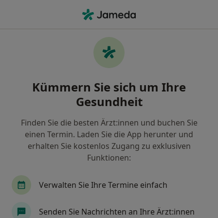
Ha
Augenfalten • Neunkirchen, Saarland
Filter & Sortierung
• 1
Zu Google Map
Augenfalten, Neunkirchen
Kümmern Sie sich um Ihre
Wie wir die Suchergebnisse sortieren
Gesundheit
Finden Sie die besten Ärzt:innen und buchen Sie
Nach welchem Fachgebiet suchen Sie?
einen Termin. Laden Sie die App herunter und
Plastischer & Ästhetischer Chirurg
Notfallmed
erhalten Sie kostenlos Zugang zu exklusiven
Funktionen:
Verwalten Sie Ihre Termine einfach
Senden Sie Nachrichten an Ihre Ärzt:innen