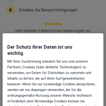
Erhalten Sie Benachrichtigungen
Mirko Matthias Fuchs
Plastischer & Ästhetischer Chirurg
355 Bewertungen
Sehr beliebt: Patient:innen bevorzugen es,
Arzttermine mit der App zu buchen
Boxbergweg 3, Neunkirchen
•
Zu Google Maps
Der Schutz ihrer Daten ist uns
BELSTETICA Privatklinik Mirko Matthias Fuchs Facharzt für Plastische- und Ästhetische Chirurgie
wichtig
Dieser Arzt bzw. diese Ärztin bietet keine Online-Terminbuchung an diesem Standort an.
Mit Ihrer Zustimmung erlauben Sie uns und unseren
Terminanfrage senden
Partnern, Cookies (oder ähnliche Technologien) zu
verwenden, um Daten für Statistiken zu sammeln und
Inhalte zu liefern, die auf Ihren Surfgewohnheiten
basieren. Wenn Sie nur notwendige Cookies akzeptieren,
werden wir nur diejenigen verwenden, die für die
ordnungsgemäße Nutzung unserer Website technisch
erforderlich sind. Notwendige Cookies können nie