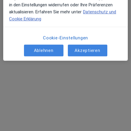
in den Einstellungen widerrufen oder Ihre Präferenzen
aktualisieren. Erfahren Sie mehr unter
Datenschutz und
Cookie Erklärung
Prof. Dr. med. Matthias Reichenberger
Plastischer & Ästhetischer Chirurg
Cookie-Einstellungen
253 Bewertungen
Ablehnen
Akzeptieren
Zu Google
Walter-Engelmann-Platz 1, Neustadt
•
Maps
Privatklinik Vitalitas
Dieser Arzt bzw. diese Ärztin bietet keine Online-Terminbuchung an diesem Standort an.
Terminanfrage senden