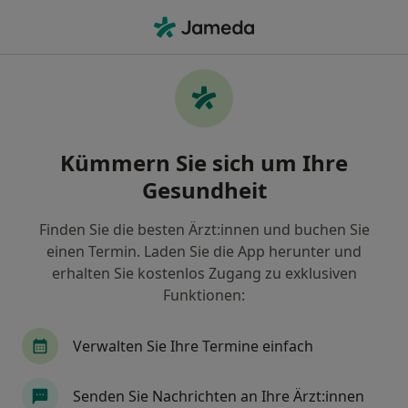
Ha
Augenfalten • Neustadt, Rheinland-Pfalz
Filter & Sortierung
• 1
Zu Google Map
Augenfalten, Neustadt
Kümmern Sie sich um Ihre
Wie wir die Suchergebnisse sortieren
Gesundheit
Finden Sie die besten Ärzt:innen und buchen Sie
Nach welchem Fachgebiet suchen Sie?
einen Termin. Laden Sie die App herunter und
Plastischer & Ästhetischer Chirurg
Handchiru
erhalten Sie kostenlos Zugang zu exklusiven
Funktionen:
Verwalten Sie Ihre Termine einfach
Senden Sie Nachrichten an Ihre Ärzt:innen