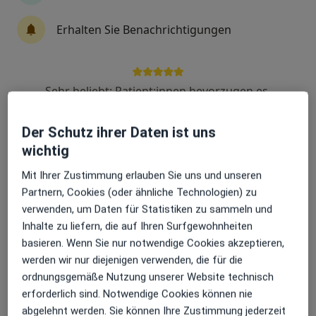
Erhalten Sie Benachrichtigungen
Prof. Dr. med. Holger Engel
·
Mehr
Plastischer & Ästhetischer Chirurg, Handchirurg
112 Bewertungen
Sehr beliebt: Patient:innen bevorzugen es,
Arzttermine mit der App zu buchen
Der Schutz ihrer Daten ist uns
Zu Google
Walter-Engelmann-Platz 1, Neustadt
•
Maps
wichtig
Privatklinik Vitalitas
Mit Ihrer Zustimmung erlauben Sie uns und unseren
Dieser Arzt bzw. diese Ärztin bietet keine Online-Terminbuchung an diesem Standort an.
Partnern, Cookies (oder ähnliche Technologien) zu
verwenden, um Daten für Statistiken zu sammeln und
Terminanfrage senden
Inhalte zu liefern, die auf Ihren Surfgewohnheiten
basieren. Wenn Sie nur notwendige Cookies akzeptieren,
werden wir nur diejenigen verwenden, die für die
ordnungsgemäße Nutzung unserer Website technisch
erforderlich sind. Notwendige Cookies können nie
abgelehnt werden. Sie können Ihre Zustimmung jederzeit