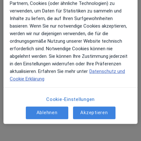
Partnern, Cookies (oder ähnliche Technologien) zu
verwenden, um Daten für Statistiken zu sammeln und
Erhalten Sie Benachrichtigungen
Inhalte zu liefern, die auf Ihren Surfgewohnheiten
M.Sc. Psych. Bianca Eastman
basieren. Wenn Sie nur notwendige Cookies akzeptieren,
Psychologische Psychotherapeutin, Heilpraktikerin,
werden wir nur diejenigen verwenden, die für die
·
Mehr
Sehr beliebt: Patient:innen bevorzugen es,
Heilpraktikerin für Psychotherapie
ordnungsgemäße Nutzung unserer Website technisch
119 Bewertungen
Arzttermine mit der App zu buchen
erforderlich sind. Notwendige Cookies können nie
abgelehnt werden. Sie können Ihre Zustimmung jederzeit
in den Einstellungen widerrufen oder Ihre Präferenzen
Adresse 1
Adresse 2
Videosprechstunde
aktualisieren. Erfahren Sie mehr unter
Datenschutz und
Cookie Erklärung
Wuhrstr. 19a, Wehr
•
Zu Google Maps
Praxis Bianca Eastman Wehr
Cookie-Einstellungen
Dieser Arzt bzw. diese Ärztin bietet keine Online-Terminbuchung an diesem Standort an.
Ablehnen
Akzeptieren
Terminanfrage senden