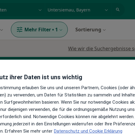
et, Erkrankung, Name
z.B. Berlin
Mehr Filter
•
1
Sortierung
Wie wir die Suchergebnisse s
tz ihrer Daten ist uns wichtig
Zustimmung erlauben Sie uns und unseren Partnern, Cookies (oder äh
en) zu verwenden, um Daten für Statistiken zu sammeln und Inhalte 
ren Surfgewohnheiten basieren. Wenn Sie nur notwendige Cookies ak
Heute
Morgen
Mo,
Di,
 nur diejenigen verwenden, die für die ordnungsgemäße Nutzung uns
8 Aug
9 Aug
10 Aug
11 Aug
erforderlich sind. Notwendige Cookies können nie abgelehnt werden.
gen
mmung jederzeit in den Einstellungen widerrufen oder Ihre Präferenz
en. Erfahren Sie mehr unter
Datenschutz und Cookie Erklärung
Online-Terminbuchung nicht verfügbar