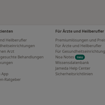
tienten
Für Ärzte und Heilberufler
nd Heilberufler
Premiumlösungen und Prei
heitseinrichtungen
Für Ärzte und Heilberufler
nen Arzt
Für Gesundheitseinrichtun
 gesuchte Behandlungen
Noa Notes
neu
nkungen
Wissensdatenbank
Jameda Help Center
 App
Sicherheitsrichtlinien
en-Ratgeber