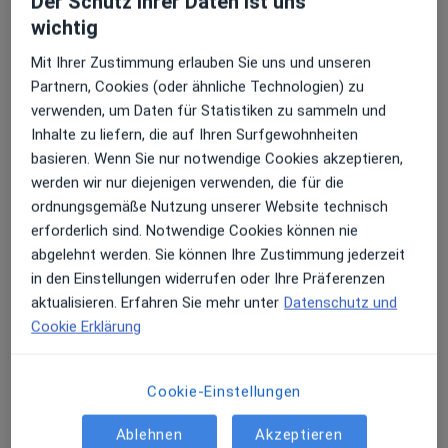
Der Schutz ihrer Daten ist uns
wichtig
Erhalten Sie Benachrichtigungen
Mit Ihrer Zustimmung erlauben Sie uns und unseren
Sonja Pruschik
Partnern, Cookies (oder ähnliche Technologien) zu
·
Mehr
Heilpraktikerin
verwenden, um Daten für Statistiken zu sammeln und
24 Bewertungen
Sehr beliebt: Patient:innen bevorzugen es,
Inhalte zu liefern, die auf Ihren Surfgewohnheiten
Arzttermine mit der App zu buchen
basieren. Wenn Sie nur notwendige Cookies akzeptieren,
werden wir nur diejenigen verwenden, die für die
Weddeler Str. 5a, Braunschweig
•
Zu Google Maps
ordnungsgemäße Nutzung unserer Website technisch
Sonja Pruschik Praxis für Frauengesundheit
erforderlich sind. Notwendige Cookies können nie
Privatpraxis
abgelehnt werden. Sie können Ihre Zustimmung jederzeit
Dieser Arzt bzw. diese Ärztin bietet keine Online-Terminbuchung an diesem Standort an.
in den Einstellungen widerrufen oder Ihre Präferenzen
aktualisieren. Erfahren Sie mehr unter
Datenschutz und
Terminanfrage senden
Cookie Erklärung
Cookie-Einstellungen
Ablehnen
Akzeptieren