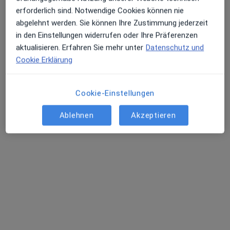
erforderlich sind. Notwendige Cookies können nie
abgelehnt werden. Sie können Ihre Zustimmung jederzeit
in den Einstellungen widerrufen oder Ihre Präferenzen
Dr. med. Beate Schneider
aktualisieren. Erfahren Sie mehr unter
Datenschutz und
Cookie Erklärung
Plastische & Ästhetische Chirurgin
13 Bewertungen
Cookie-Einstellungen
Fürstengartenstraße 11, Detmold
•
Zu Google Maps
Ablehnen
Akzeptieren
Aestheticum11 Dr. Boos-Boateng & Dr. Schneider
Privatpraxis
Dieser Arzt bzw. diese Ärztin bietet keine Online-Terminbuchung an diesem Standort an.
Terminanfrage senden