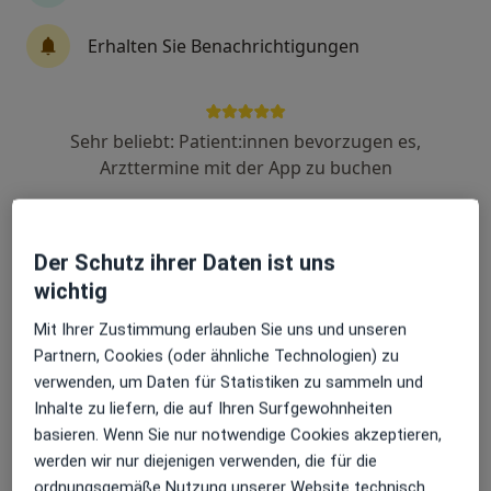
Erhalten Sie Benachrichtigungen
Dr. med. Mona Boos-Boateng
Plastische & Ästhetische Chirurgin
54 Bewertungen
Sehr beliebt: Patient:innen bevorzugen es,
Arzttermine mit der App zu buchen
Fürstengartenstraße 11, Detmold
•
Zu Google Maps
Aestheticum11 Dr. Boos-Boateng & Dr. Schneider
Der Schutz ihrer Daten ist uns
Privatpraxis
wichtig
Dieser Arzt bzw. diese Ärztin bietet keine Online-Terminbuchung an diesem Standort an.
Mit Ihrer Zustimmung erlauben Sie uns und unseren
Terminanfrage senden
Partnern, Cookies (oder ähnliche Technologien) zu
verwenden, um Daten für Statistiken zu sammeln und
Inhalte zu liefern, die auf Ihren Surfgewohnheiten
basieren. Wenn Sie nur notwendige Cookies akzeptieren,
werden wir nur diejenigen verwenden, die für die
ordnungsgemäße Nutzung unserer Website technisch