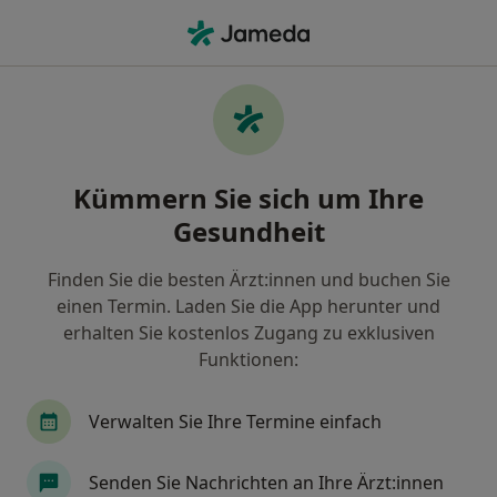
Ha
Brustasymmetrie • Detmold, Nordrhein-Westfalen
Filter & Sortierung
• 1
Zu Google Map
Brustasymmetrie, Detmold
Kümmern Sie sich um Ihre
Wie wir die Suchergebnisse sortieren
Gesundheit
Finden Sie die besten Ärzt:innen und buchen Sie
Nach welchem Fachgebiet suchen Sie?
einen Termin. Laden Sie die App herunter und
Plastischer & Ästhetischer Chirurg
Allgemeinc
erhalten Sie kostenlos Zugang zu exklusiven
Funktionen:
Verwalten Sie Ihre Termine einfach
Senden Sie Nachrichten an Ihre Ärzt:innen