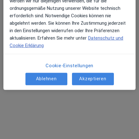
werden wir nur diejenigen verwenden, die für die
ordnungsgemäße Nutzung unserer Website technisch
erforderlich sind. Notwendige Cookies können nie
abgelehnt werden. Sie können Ihre Zustimmung jederzeit
in den Einstellungen widerrufen oder Ihre Präferenzen
aktualisieren. Erfahren Sie mehr unter
Datenschutz und
Cookie Erklärung
Dr. med. Frank Bosselmann
Cookie-Einstellungen
Plastischer & Ästhetischer Chirurg, Allgemeinchirurg,
·
Mehr
Ablehnen
Akzeptieren
Handchirurg
221 Bewertungen
Friedrichstraße 57, Bonn
•
Zu Google Maps
B&S Med - Plastische Chirurgie & Handchirurgie
Dieser Arzt bzw. diese Ärztin bietet keine Online-Terminbuchung an diesem Standort an.
Terminanfrage senden