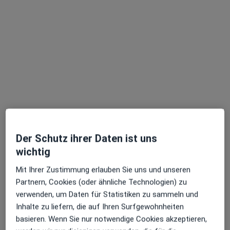
Dr. med. Peter Siepe
·
Mehr
Plastischer & Ästhetischer Chirurg, Handchirurg
Der Schutz ihrer Daten ist uns
97 Bewertungen
wichtig
Friedrichstraße 57, Bonn
•
Zu Google Maps
Mit Ihrer Zustimmung erlauben Sie uns und unseren
B&S Med - Plastische Chirurgie & Handchirurgie
Partnern, Cookies (oder ähnliche Technologien) zu
verwenden, um Daten für Statistiken zu sammeln und
Dieser Arzt bzw. diese Ärztin bietet keine Online-Terminbuchung an diesem Standort an.
Inhalte zu liefern, die auf Ihren Surfgewohnheiten
Terminanfrage senden
basieren. Wenn Sie nur notwendige Cookies akzeptieren,