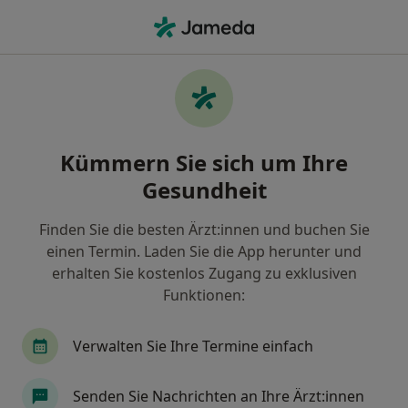
Ha
Brustfehlbildung • Bonn, Nordrhein-Westfalen
Filter & Sortierung
• 1
Zu Google Map
Brustfehlbildung, Bonn
Kümmern Sie sich um Ihre
Wie wir die Suchergebnisse sortieren
Gesundheit
Finden Sie die besten Ärzt:innen und buchen Sie
Nach welchem Fachgebiet suchen Sie?
einen Termin. Laden Sie die App herunter und
Plastischer & Ästhetischer Chirurg
Handchiru
erhalten Sie kostenlos Zugang zu exklusiven
Funktionen:
Verwalten Sie Ihre Termine einfach
Senden Sie Nachrichten an Ihre Ärzt:innen