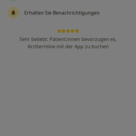
Erhalten Sie Benachrichtigungen
Anzeige
Prof. Dr. med. Jennifer Schiefer
Sehr beliebt: Patient:innen bevorzugen es,
Wundzentrum, Plastische & Ästhetische Chirurgin,
Arzttermine mit der App zu buchen
Handchirurgin
22 Bewertungen
Adresse 1
Adresse 2
Dürener Straße 291-293, Köln
•
Zu Google Maps
Privatpraxis JugendLiebe Dr. Sonja Kästner in der Beethoven Klinik
Privatpraxis
Dieser Arzt bzw. diese Ärztin bietet keine Online-Terminbuchung an diesem Standort an.
Terminanfrage senden