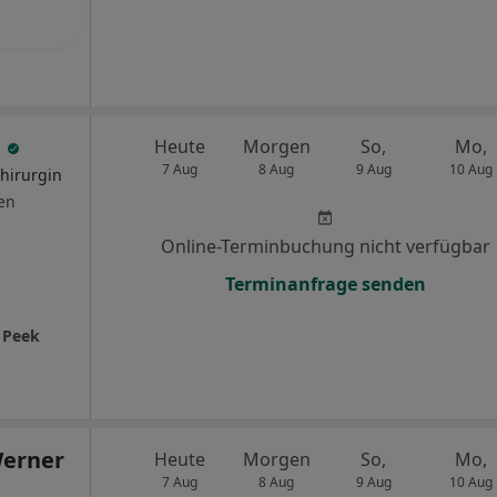
t
Heute
Morgen
So,
Mo,
7 Aug
8 Aug
9 Aug
10 Aug
Chirurgin
en
Online-Terminbuchung nicht verfügbar
Terminanfrage senden
o Peek
erner
Heute
Morgen
So,
Mo,
7 Aug
8 Aug
9 Aug
10 Aug