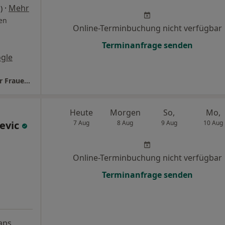
·
Mehr
)
en
Online-Terminbuchung nicht verfügbar
Terminanfrage senden
gle
Praxis Maryam Hamid-Werner Fachärztin für Frauenheilkunde und Geburtshilfe
Heute
Morgen
So,
Mo,
evic
7 Aug
8 Aug
9 Aug
10 Aug
Online-Terminbuchung nicht verfügbar
Terminanfrage senden
aps