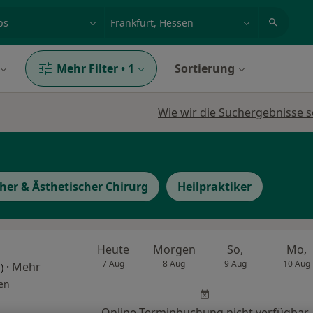
et, Erkrankung, Name
z.B. Berlin
Mehr Filter
•
1
Sortierung
Wie wir die Suchergebnisse s
cher & Ästhetischer Chirurg
Heilpraktiker
Heute
Morgen
So,
Mo,
7 Aug
8 Aug
9 Aug
10 Aug
·
Mehr
)
en
Online-Terminbuchung nicht verfügbar