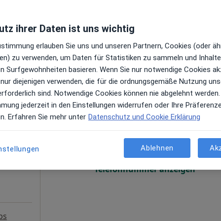
Terminanfrage senden
tz ihrer Daten ist uns wichtig
oogle
s
Zustimmung erlauben Sie uns und unseren Partnern, Cookies (oder äh
Praxis Monika Haller Fachärztin für Frauenheilkunde und Geburtshilfe
en) zu verwenden, um Daten für Statistiken zu sammeln und Inhalte 
ren Surfgewohnheiten basieren. Wenn Sie nur notwendige Cookies ak
 nur diejenigen verwenden, die für die ordnungsgemäße Nutzung uns
erforderlich sind. Notwendige Cookies können nie abgelehnt werden.
mmung jederzeit in den Einstellungen widerrufen oder Ihre Präferenz
iri
Heute
Morgen
So,
Mo,
en. Erfahren Sie mehr unter
Datenschutz und Cookie Erklärung
7 Aug
8 Aug
9 Aug
10 Aug
·
r Chirurg
en
Ablehnen
Ak
nstellungen
Online-Terminbuchung nicht verfügbar
Telefonnummer anzeigen
ps