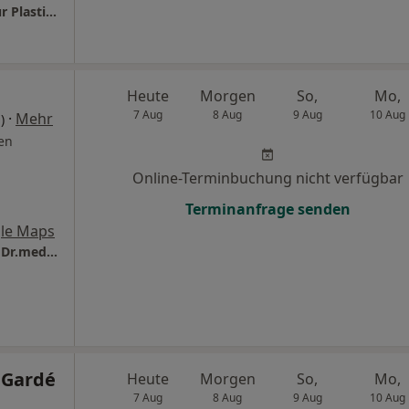
AMIRI Aesthetics Dr. Omid Amiri Facharzt für Plastische- und Ästhetische Chirurgie
Heute
Morgen
So,
Mo,
7 Aug
8 Aug
9 Aug
10 Aug
·
Mehr
)
en
Online-Terminbuchung nicht verfügbar
Terminanfrage senden
le Maps
CONSILIO Haus- und Fachärzte-Team Praxis Dr.med. Ilja Kleiman Facharzt für Allgemeinmedizin
 Gardé
Heute
Morgen
So,
Mo,
7 Aug
8 Aug
9 Aug
10 Aug