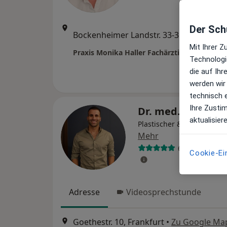
Der Schu
Zu G
Bockenheimer Landstr. 33-35, Frankfurt
•
Map
Mit Ihrer 
Technologi
die auf Ih
werden wir
technisch 
Ihre Zusti
Dr. med. Omid Am
aktualisier
Plastischer & Ästhetische
Mehr
60 Bewertung
Cookie-Ei
Adresse
Videosprechstunde
Goethestr. 10, Frankfurt
•
Zu Google Ma