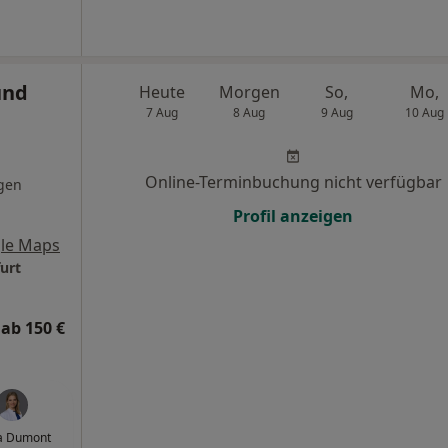
und
Heute
Morgen
So,
Mo,
7 Aug
8 Aug
9 Aug
10 Aug
Online-Terminbuchung nicht verfügbar
gen
Profil anzeigen
le Maps
urt
ab 150 €
ta Dumont