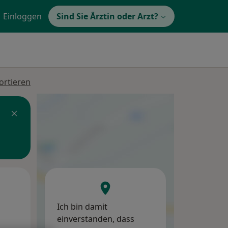
Einloggen
Sind Sie Ärztin oder Arzt?
ortieren
Di,
Mi,
Do,
11 Aug
12 Aug
13 Aug
Ich bin damit
einverstanden, dass