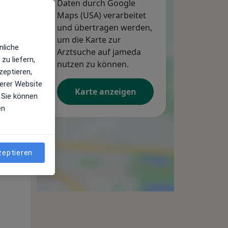
Daten durch Google
Maps (USA) verarbeitet
und übertragen werden,
um die Karte zur
nliche
Arztsuche auf jameda
zu liefern,
nutzen zu können.
zeptieren,
erer Website
Karte anzeigen
 Sie können
en
Di,
Mi,
Do,
11 Aug
12 Aug
13 Aug
zeptieren