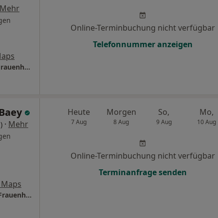
Mehr
gen
Online-Terminbuchung nicht verfügbar
Telefonnummer anzeigen
Maps
Praxis Dr.med. Andreas Gardé Facharzt für Frauenheilkunde und Geburtshilfe
 Baey
Heute
Morgen
So,
Mo,
7 Aug
8 Aug
9 Aug
10 Aug
·
Mehr
)
gen
Online-Terminbuchung nicht verfügbar
Terminanfrage senden
 Maps
Praxis Dr.med. Viola de Baey Fachärztin für Frauenheilkunde und Geburtshilfe