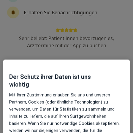
Erhalten Sie Benachrichtigungen
Praxis für hausärztliche Versorgung -
Dr.med. Thomas Krafft und Dr. med. Julia
Krafft mit Kollegen
Sehr beliebt: Patient:innen bevorzugen es,
Praxis
Arzttermine mit der App zu buchen
Hausarztpraxis
268 Bewertungen
Reuterstr. 115, Bonn
•
Zu Google Maps
Der Schutz ihrer Daten ist uns
Praxis für hausärztliche Versorgung - Dr.med. Thomas Krafft und Dr. med. Julia Krafft mit Kollegen
wichtig
Allgemeine Sprechstunde
Mit Ihrer Zustimmung erlauben Sie uns und unseren
Weitere Leistungen anzeigen
Partnern, Cookies (oder ähnliche Technologien) zu
verwenden, um Daten für Statistiken zu sammeln und
Inhalte zu liefern, die auf Ihren Surfgewohnheiten
basieren. Wenn Sie nur notwendige Cookies akzeptieren,
Julia Liesegang
Dr. med. Thomas
Dr. med. Katharina
Krafft
Medick
werden wir nur diejenigen verwenden, die für die