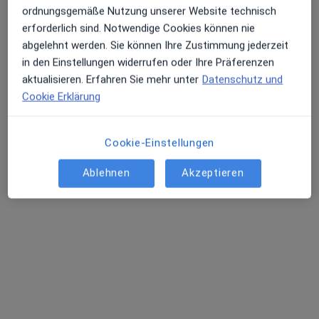
ordnungsgemäße Nutzung unserer Website technisch
Alle 5 Ärzt:innen anzeigen
erforderlich sind. Notwendige Cookies können nie
Keine Online-Terminbuchung über jameda verfügbar
abgelehnt werden. Sie können Ihre Zustimmung jederzeit
in den Einstellungen widerrufen oder Ihre Präferenzen
Profil anzeigen
aktualisieren. Erfahren Sie mehr unter
Datenschutz und
Cookie Erklärung
Cookie-Einstellungen
Ablehnen
Akzeptieren
Dr. med. Katharina Medick
Allgemeinmedizinerin
2 Bewertungen