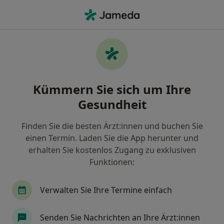
Ha
Cluster-Kopfschmerz • Bonn, Nordrhein-Westfalen
Filter & Sortierung
• 1
Zu Google Map
Cluster-Kopfschmerz, Bonn
Kümmern Sie sich um Ihre
Wie wir die Suchergebnisse sortieren
Gesundheit
Finden Sie die besten Ärzt:innen und buchen Sie
Nach welchem Fachgebiet suchen Sie?
einen Termin. Laden Sie die App herunter und
Anästhesiologe
Spezieller Schmerztherapeut
erhalten Sie kostenlos Zugang zu exklusiven
Funktionen:
Verwalten Sie Ihre Termine einfach
Senden Sie Nachrichten an Ihre Ärzt:innen