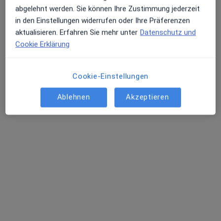
abgelehnt werden. Sie können Ihre Zustimmung jederzeit
in den Einstellungen widerrufen oder Ihre Präferenzen
aktualisieren. Erfahren Sie mehr unter
Datenschutz und
Cookie Erklärung
Cookie-Einstellungen
Prof. Dr. med. Silke Walter
Neurologin, Notfallmedizinerin
Ablehnen
Akzeptieren
1 Bewertung
Schulstrasse 23, Lorsch
•
Zu Google Maps
Neurologie Walter
Privatpraxis
Dieser Arzt bzw. diese Ärztin bietet keine Online-Terminbuchung an diesem Standort an.
Terminanfrage senden