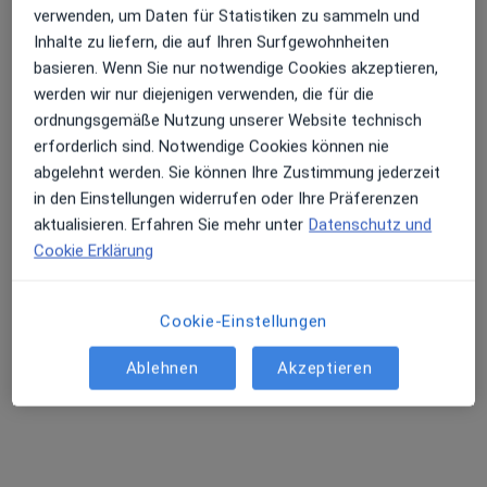
verwenden, um Daten für Statistiken zu sammeln und
Inhalte zu liefern, die auf Ihren Surfgewohnheiten
Erhalten Sie Benachrichtigungen
basieren. Wenn Sie nur notwendige Cookies akzeptieren,
Dr. med. Rainer Mutschler MA
werden wir nur diejenigen verwenden, die für die
·
Mehr
Allgemeinmediziner
ordnungsgemäße Nutzung unserer Website technisch
107 Bewertungen
Sehr beliebt: Patient:innen bevorzugen es,
erforderlich sind. Notwendige Cookies können nie
Arzttermine mit der App zu buchen
abgelehnt werden. Sie können Ihre Zustimmung jederzeit
in den Einstellungen widerrufen oder Ihre Präferenzen
Carl-Dupre-Str. 1, Speyer
•
Zu Google Maps
aktualisieren. Erfahren Sie mehr unter
Datenschutz und
Biomedical Center Speyer
Cookie Erklärung
Privatpraxis
Dieser Arzt bzw. diese Ärztin bietet keine Online-Terminbuchung an diesem Standort an.
Cookie-Einstellungen
Terminanfrage senden
Ablehnen
Akzeptieren
Ähnliche Suchen
EBV-Infektion nach Stadt