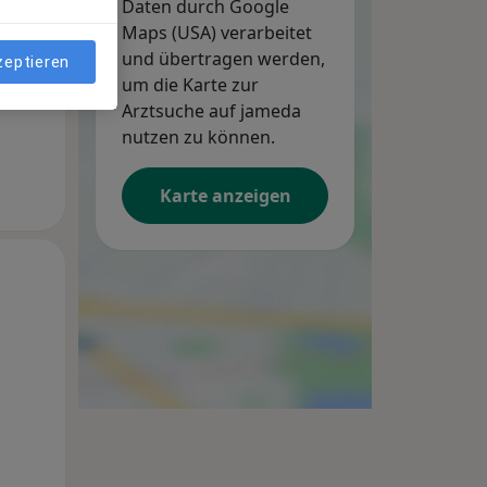
Daten durch Google
Maps (USA) verarbeitet
und übertragen werden,
zeptieren
um die Karte zur
Arztsuche auf jameda
nutzen zu können.
Karte anzeigen
Di,
Mi,
Do,
11 Aug
12 Aug
13 Aug