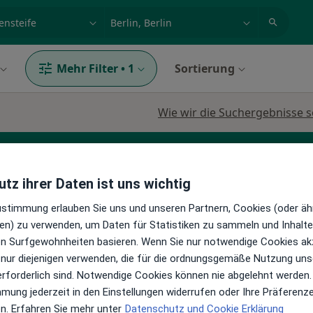
et, Erkrankung, Name
z.B. Berlin
Mehr Filter
•
1
Sortierung
Wie wir die Suchergebnisse s
tz ihrer Daten ist uns wichtig
irurg
Chirotherapeut
Spezieller Unfallchirurg
Zustimmung erlauben Sie uns und unseren Partnern, Cookies (oder äh
en) zu verwenden, um Daten für Statistiken zu sammeln und Inhalte 
ren Surfgewohnheiten basieren. Wenn Sie nur notwendige Cookies ak
in
Heute
Morgen
So,
Mo,
 nur diejenigen verwenden, die für die ordnungsgemäße Nutzung uns
opädie
7 Aug
8 Aug
9 Aug
10 Aug
erforderlich sind. Notwendige Cookies können nie abgelehnt werden.
gie
mmung jederzeit in den Einstellungen widerrufen oder Ihre Präferenz
en. Erfahren Sie mehr unter
Datenschutz und Cookie Erklärung
Online-Terminbuchung nicht verfügbar