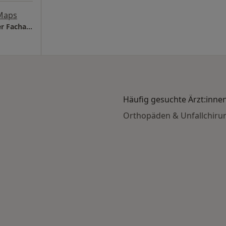
Maps
Privatpraxis Dr.med. Johannes Sommermeier Facharzt für Orthopädie und Unfallchirurgie
Häufig gesuchte Ärzt:inne
Orthopäden & Unfallchirur
ife nach Stadt