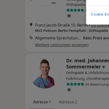
Orthopädie, Unfallchirurg
6 Bewertunge
Cookie-Ei
Franz-Jacob-Straße 10, Berlin
•
Zu Googl
Allgemeine Sprechstunde
Kein Preis a
Weitere Leistungen anzeigen
Dr. med. Johanne
Sommermeier
Orthopäde & Unfallchirur
Fußchirurg, Chirotherape
84 Bewertung
Adresse 1
Adresse 2