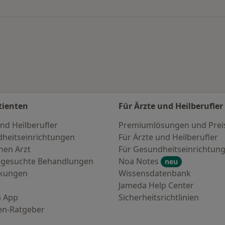
tienten
Für Ärzte und Heilberufler
nd Heilberufler
Premiumlösungen und Prei
heitseinrichtungen
Für Ärzte und Heilberufler
nen Arzt
Für Gesundheitseinrichtun
 gesuchte Behandlungen
Noa Notes
neu
nkungen
Wissensdatenbank
Jameda Help Center
 App
Sicherheitsrichtlinien
en-Ratgeber