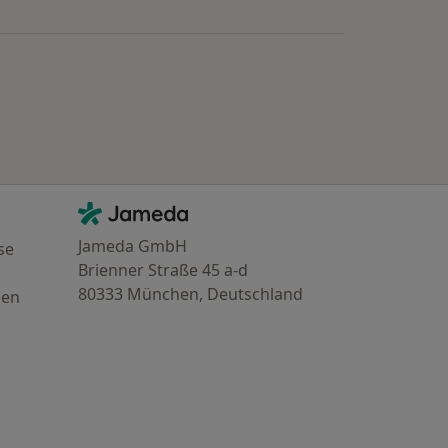
Kontakt
Jameda - Startseite
Jameda GmbH
se
Brienner Straße 45 a-d
80333 München, Deutschland
gen