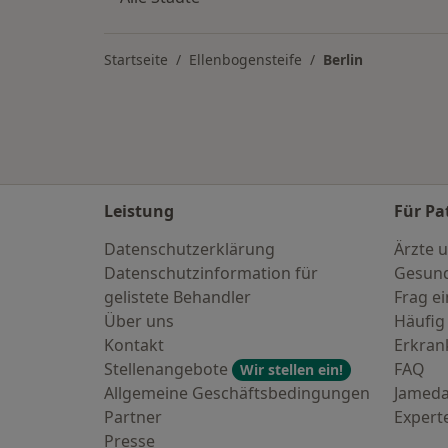
Startseite
Ellenbogensteife
Berlin
Leistung
Für Pa
Datenschutzerklärung
Ärzte u
Datenschutzinformation für
Gesund
gelistete Behandler
Frag ei
Über uns
Häufig
Kontakt
Erkra
Stellenangebote
FAQ
Wir stellen ein!
Allgemeine Geschäftsbedingungen
Jameda
Partner
Expert
Presse