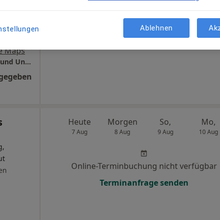
ie
Profil anzeigen
n
Ablehnen
Ak
nstellungen
e Maps
MVZ Policum Berlin Fennpfuhl - Orthopädie und Unfallchirurgie
ngegeben
s
Heute
Morgen
So,
Mo,
7 Aug
8 Aug
9 Aug
10 Aug
g,
ut
Online-Terminbuchung nicht verfügbar
en
Terminanfrage senden