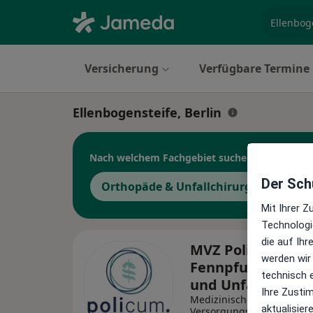
Fachgebi
Versicherung
Verfügbare Termine
Ellenbogensteife, Berlin
Nach welchem Fachgebiet suchen Sie?
Der Schu
Orthopäde & Unfallchirurg
Fußch
Mit Ihrer 
Technologi
die auf Ih
MVZ Policum Berl
werden wir
Fennpfuhl - Orth
technisch 
und Unfallchirur
Ihre Zusti
Medizinisches
aktualisier
Versorgungszentrum