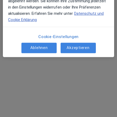
abgelehnt werden. Sie können Ihre Zustimmung jederzeit
in den Einstellungen widerrufen oder Ihre Präferenzen
aktualisieren. Erfahren Sie mehr unter
Datenschutz und
Dr. med. dent. Cathrin Hahn Ferreira
Cookie Erklärung
·
Mehr
Zahnärztin
5 Bewertungen
Cookie-Einstellungen
Neugäßchen 20, Saarbrücken
•
Zu Google Maps
Ablehnen
Akzeptieren
Zahnarzt Saarbrücken - Dr. Hahn Ferreira & ZÄ Radha
Dieser Arzt bzw. diese Ärztin bietet keine Online-Terminbuchung an diesem Standort an.
Terminanfrage senden