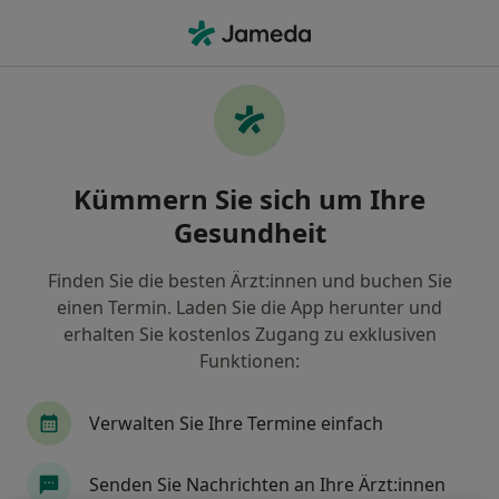
Ha
Endometriose • Bremen, Bremen
Filter & Sortierung
• 1
Zu Google Map
Endometriose, Bremen
Kümmern Sie sich um Ihre
Wie wir die Suchergebnisse sortieren
Gesundheit
Finden Sie die besten Ärzt:innen und buchen Sie
Nach welchem Fachgebiet suchen Sie?
einen Termin. Laden Sie die App herunter und
Allgemeinmediziner
Frauenarzt (Gynäkologe)
erhalten Sie kostenlos Zugang zu exklusiven
Funktionen:
Verwalten Sie Ihre Termine einfach
Senden Sie Nachrichten an Ihre Ärzt:innen