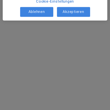
Cookie-Einstellungen
Ablehnen
Akzeptieren
Inka Diedrich
Osteopathin
Zu Google
Oberneulander Heerstr. 25, Bremen
•
Maps
Praxis Inka Diedrich Heilpraktikerin
Privatpraxis
Dieser Arzt bzw. diese Ärztin bietet keine Online-Terminbuchung an diesem Standort an.
Terminanfrage senden