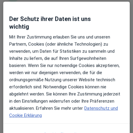
Erhalten Sie Benachrichtigungen
Der Schutz ihrer Daten ist uns
Birte Kaulbars
wichtig
·
Mehr
Heilpraktikerin
Mit Ihrer Zustimmung erlauben Sie uns und unseren
12 Bewertungen
Sehr beliebt: Patient:innen bevorzugen es,
Partnern, Cookies (oder ähnliche Technologien) zu
Arzttermine mit der App zu buchen
verwenden, um Daten für Statistiken zu sammeln und
Carl-Schurz-Str. 53, Bremen
•
Zu Google Maps
Inhalte zu liefern, die auf Ihren Surfgewohnheiten
Praxis Birte Kaulbars Heilpraktikerin
basieren. Wenn Sie nur notwendige Cookies akzeptieren,
Dieser Arzt bzw. diese Ärztin bietet keine Online-Terminbuchung an diesem Standort an.
werden wir nur diejenigen verwenden, die für die
ordnungsgemäße Nutzung unserer Website technisch
Terminanfrage senden
erforderlich sind. Notwendige Cookies können nie
abgelehnt werden. Sie können Ihre Zustimmung jederzeit
in den Einstellungen widerrufen oder Ihre Präferenzen
aktualisieren. Erfahren Sie mehr unter
Datenschutz und
Cookie Erklärung