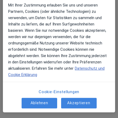
Mit Ihrer Zustimmung erlauben Sie uns und unseren
Erhalten Sie Benachrichtigungen
Partnern, Cookies (oder ähnliche Technologien) zu
verwenden, um Daten für Statistiken zu sammeln und
Inhalte zu liefern, die auf Ihren Surfgewohnheiten
Sonja Pruschik
basieren. Wenn Sie nur notwendige Cookies akzeptieren,
·
Mehr
Heilpraktikerin
Sehr beliebt: Patient:innen bevorzugen es,
werden wir nur diejenigen verwenden, die für die
24 Bewertungen
Arzttermine mit der App zu buchen
ordnungsgemäße Nutzung unserer Website technisch
erforderlich sind. Notwendige Cookies können nie
Weddeler Str. 5a, Braunschweig
•
Zu Google Maps
abgelehnt werden. Sie können Ihre Zustimmung jederzeit
Sonja Pruschik Praxis für Frauengesundheit
in den Einstellungen widerrufen oder Ihre Präferenzen
aktualisieren. Erfahren Sie mehr unter
Datenschutz und
Privatpraxis
Cookie Erklärung
Dieser Arzt bzw. diese Ärztin bietet keine Online-Terminbuchung an diesem Standort an.
Terminanfrage senden
Cookie-Einstellungen
Ablehnen
Akzeptieren
Ähnliche Suchen