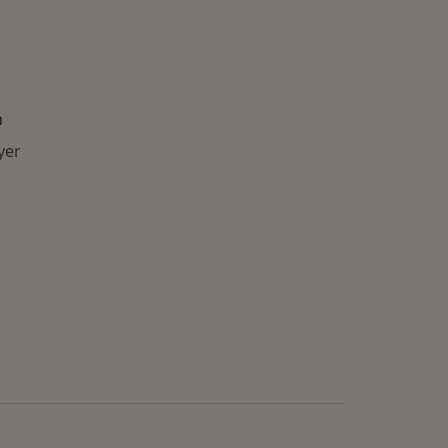
n
yer