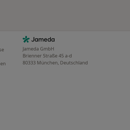
Kontakt
Jameda - Startseite
Jameda GmbH
se
Brienner Straße 45 a-d
80333 München, Deutschland
gen