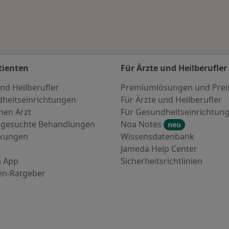
tienten
Für Ärzte und Heilberufler
nd Heilberufler
Premiumlösungen und Prei
heitseinrichtungen
Für Ärzte und Heilberufler
nen Arzt
Für Gesundheitseinrichtun
 gesuchte Behandlungen
Noa Notes
neu
nkungen
Wissensdatenbank
Jameda Help Center
 App
Sicherheitsrichtlinien
en-Ratgeber