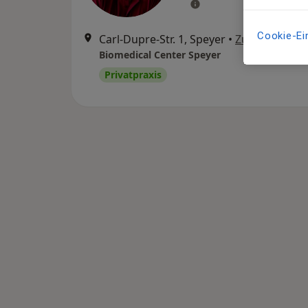
Cookie-Ei
Carl-Dupre-Str. 1, Speyer
•
Zu Google M
Biomedical Center Speyer
Privatpraxis