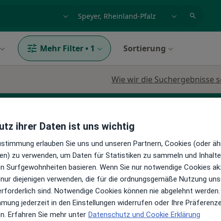
et, Erkrankung, Name
z.B. Berlin
Mehr Filter
•
1
Sortierung
Wie wir die Suchergebnisse s
tz ihrer Daten ist uns wichtig
Zustimmung erlauben Sie uns und unseren Partnern, Cookies (oder äh
en) zu verwenden, um Daten für Statistiken zu sammeln und Inhalte 
ren Surfgewohnheiten basieren. Wenn Sie nur notwendige Cookies ak
Heute
Morgen
Mo,
Di,
 nur diejenigen verwenden, die für die ordnungsgemäße Nutzung uns
8 Aug
9 Aug
10 Aug
11 Aug
erforderlich sind. Notwendige Cookies können nie abgelehnt werden.
hr
mmung jederzeit in den Einstellungen widerrufen oder Ihre Präferenz
gen
en. Erfahren Sie mehr unter
Datenschutz und Cookie Erklärung
Online-Terminbuchung nicht verfügbar