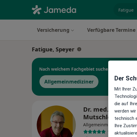
Fachgebi
Versicherung
Verfügbare Termine
Fatigue, Speyer
Nach welchem Fachgebiet suchen Sie?
Der Schu
Allgemeinmediziner
Mit Ihrer 
Technologi
die auf Ih
Dr. med. Rainer
werden wir
Mutschler MA
technisch 
·
Me
Allgemeinmediziner
Ihre Zusti
107 Bewertun
aktualisier