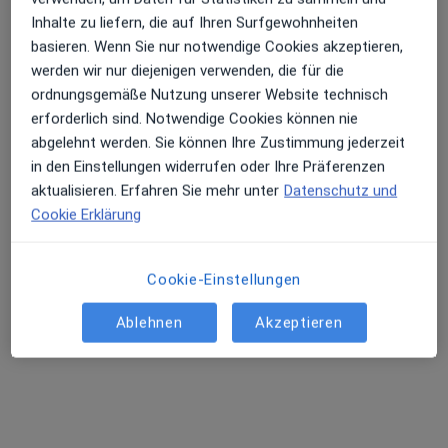
Inhalte zu liefern, die auf Ihren Surfgewohnheiten
basieren. Wenn Sie nur notwendige Cookies akzeptieren,
werden wir nur diejenigen verwenden, die für die
Dr. med. Kirk Nordwald - Privatpraxis
ordnungsgemäße Nutzung unserer Website technisch
erforderlich sind. Notwendige Cookies können nie
Augenarzt
abgelehnt werden. Sie können Ihre Zustimmung jederzeit
128 Bewertungen
in den Einstellungen widerrufen oder Ihre Präferenzen
aktualisieren. Erfahren Sie mehr unter
Datenschutz und
Clayallee 225, Berlin
•
Zu Google Maps
Cookie Erklärung
Augen-Eins
Privatpraxis
Cookie-Einstellungen
Dieser Arzt bzw. diese Ärztin bietet keine Online-Terminbuchung an diesem Standort an.
Ablehnen
Akzeptieren
Terminanfrage senden