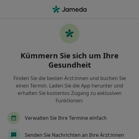
Ha
Fehlsichtigkeit • Potsdam, Brandenburg
Filter & Sortierung
• 1
Zu Google Map
Fehlsichtigkeit, Potsdam
Kümmern Sie sich um Ihre
Wie wir die Suchergebnisse sortieren
Gesundheit
Finden Sie die besten Ärzt:innen und buchen Sie
Nach welchem Fachgebiet suchen Sie?
einen Termin. Laden Sie die App herunter und
Augenarzt
erhalten Sie kostenlos Zugang zu exklusiven
Funktionen:
Verwalten Sie Ihre Termine einfach
Senden Sie Nachrichten an Ihre Ärzt:innen