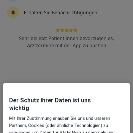
Erhalten Sie Benachrichtigungen
Dr. med. Juliana Franck
Augenärztin
632 Bewertungen
Sehr beliebt: Patient:innen bevorzugen es,
Arzttermine mit der App zu buchen
Luisenplatz 1, Potsdam
•
Zu Google Maps
Privatpraxis Dr.med. Juliana Franck Fachärztin für Augenheilkunde
Privatpraxis
Dieser Arzt bzw. diese Ärztin bietet keine Online-Terminbuchung an diesem Standort an.
Terminanfrage senden
Der Schutz ihrer Daten ist uns
wichtig
Mit Ihrer Zustimmung erlauben Sie uns und unseren
Partnern, Cookies (oder ähnliche Technologien) zu
verwenden, um Daten für Statistiken zu sammeln und