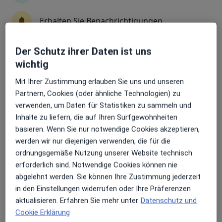
Erhalten Sie Benachrichtigungen
Cornelia Holtschke
Der Schutz ihrer Daten ist uns
·
Mehr
Heilpraktikerin, Physiotherapeutin
wichtig
34 Bewertungen
Sehr beliebt: Patient:innen bevorzugen es,
Arzttermine mit der App zu buchen
Mit Ihrer Zustimmung erlauben Sie uns und unseren
Im Thal 8, Penzberg
•
Zu Google Maps
Partnern, Cookies (oder ähnliche Technologien) zu
Saneum Cornelia Holtschke Osteopathin und Heilpraktikerin
verwenden, um Daten für Statistiken zu sammeln und
Inhalte zu liefern, die auf Ihren Surfgewohnheiten
Privatpraxis
basieren. Wenn Sie nur notwendige Cookies akzeptieren,
Dieser Arzt bzw. diese Ärztin bietet keine Online-Terminbuchung an diesem Standort an.
werden wir nur diejenigen verwenden, die für die
ordnungsgemäße Nutzung unserer Website technisch
Terminanfrage senden
erforderlich sind. Notwendige Cookies können nie
abgelehnt werden. Sie können Ihre Zustimmung jederzeit
in den Einstellungen widerrufen oder Ihre Präferenzen
aktualisieren. Erfahren Sie mehr unter
Datenschutz und
Cookie Erklärung