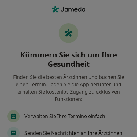
Ha
Fersensporn • Penzberg, Bayern
Filter & Sortierung
• 1
Zu Google Map
Fersensporn, Penzberg
Kümmern Sie sich um Ihre
Wie wir die Suchergebnisse sortieren
Gesundheit
Finden Sie die besten Ärzt:innen und buchen Sie
Nach welchem Fachgebiet suchen Sie?
einen Termin. Laden Sie die App herunter und
Physiotherapeut
Darmzentrum
Chronisc
erhalten Sie kostenlos Zugang zu exklusiven
Funktionen:
Verwalten Sie Ihre Termine einfach
Senden Sie Nachrichten an Ihre Ärzt:innen